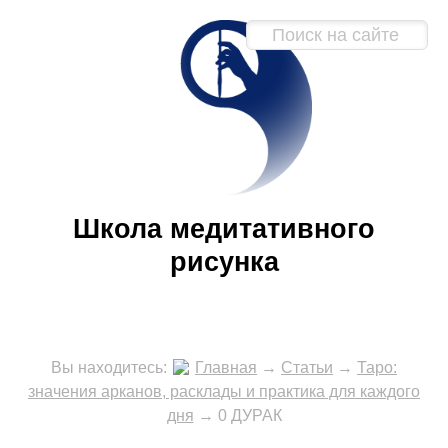
Школа медитативного
рисунка
Вы находитесь:
Главная
→
Статьи
→
Таро:
значения арканов, расклады и практика для каждого
дня
→
0 ДУРАК