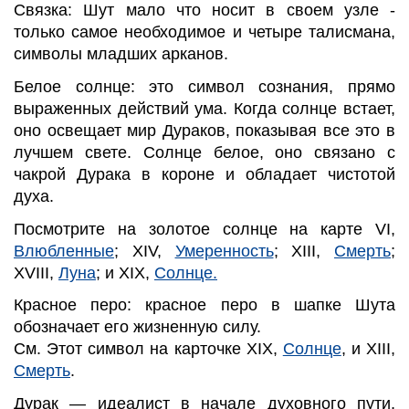
Связка: Шут мало что носит в своем узле -
только самое необходимое и четыре талисмана,
символы младших арканов.
Белое солнце: это символ сознания, прямо
выраженных действий ума. Когда солнце встает,
оно освещает мир Дураков, показывая все это в
лучшем свете. Солнце белое, оно связано с
чакрой Дурака в короне и обладает чистотой
духа.
Посмотрите на золотое солнце на карте VI,
Влюбленные
; XIV,
Умеренность
; XIII,
Смерть
;
XVIII,
Луна
; и XIX,
Солнце.
Красное перо: красное перо в шапке Шута
обозначает его жизненную силу.
См. Этот символ на карточке XIX,
Солнце
, и XIII,
Смерть
.
Дурак — идеалист в начале духовного пути,