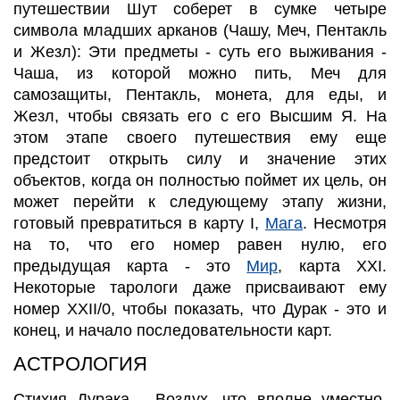
путешествии Шут соберет в сумке четыре
символа младших арканов (Чашу, Меч,
Пентакль
и Жезл): Эти предметы - суть его выживания -
Чаша, из которой можно пить, Меч для
самозащиты,
Пентакль
, монета, для еды, и
Жезл, чтобы связать его с его Высшим Я. На
этом этапе своего путешествия ему еще
предстоит открыть силу и значение этих
объектов, когда он полностью поймет их цель, он
может перейти к следующему этапу жизни,
готовый превратиться в карту I,
Мага
. Несмотря
на то, что его номер равен нулю, его
предыдущая карта - это
Мир
, карта XXI.
Некоторые
тарологи
даже присваивают
ему
номер XXII/0, чтобы показать, что Дурак - это и
конец, и начало последовательности карт.
АСТРОЛОГИЯ
Стихия Дурака - Воздух, что вполне уместно,