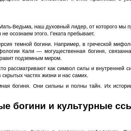
 Мать-Ведьма, наш духовный лидер, от которого мы 
 не осознаем этого. Геката пребывает.
ерсия темной богини. Например, в греческой мифоло
ифологии Кали — могущественная богиня, связанн
равит подземным миром.
то рассматривают как символ силы и внутренней с
 скрытых частях жизни и нас самих.
мная богиня. Они сильны и полны тайн. Их истори
ые богини и культурные сс