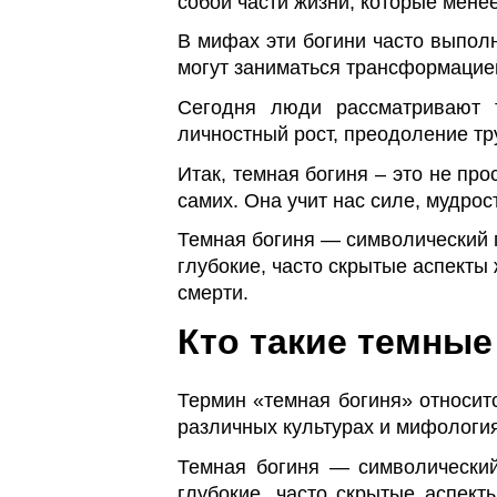
собой части жизни, которые мене
В мифах эти богини часто выпол
могут заниматься трансформацией
Сегодня люди рассматривают 
личностный рост, преодоление тр
Итак, темная богиня – это не пр
самих. Она учит нас силе, мудро
Темная богиня — символический 
глубокие, часто скрытые аспекты 
смерти.
Кто такие темные
Термин «темная богиня» относитс
различных культурах и мифологиях
Темная богиня — символический
глубокие, часто скрытые аспект