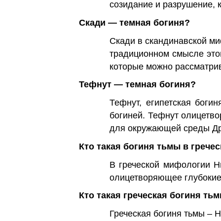
созидание и разрушение, к
Скади — темная богиня?
Скади в скандинавской миф
традиционном смысле это
которые можно рассматрив
Тефнут — темная богиня?
Тефнут, египетская боги
богиней. Тефнут олицетв
для окружающей среды Др
Кто такая богиня тьмы в грече
В греческой мифологии Н
олицетворяющее глубокие,
Кто такая греческая богиня ть
Греческая богиня тьмы – 