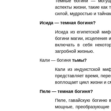
Темные богини — могущ
аспекты жизни, такие как
силой, мудростью и тайна
Исида — темная богиня?
Исида из египетской миф
богини магии, исцеления и
включать в себя некото
загробной жизнью.
Кали — богиня
тьмы?
Кали из индуистской миф
представляет время, пер
воплощает цикл жизни и с
Пеле — темная богиня?
Пеле, гавайскую богиню в
мощные, преобразующие и