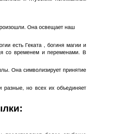
произошли. Она освещает наш
гии есть Геката , богиня магии и
ая со временем и переменами. В
илы. Она символизирует принятие
и разные, но всех их объединяет
ылки: