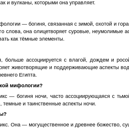
ак и вулканы, которыми она управляет.
ологии — богиня, связанная с зимой, охотой и гора
го слова, она олицетворяет суровые, неумолимые а
ать как тёмные элементы.
ня, больше ассоциируется с влагой, дождем и рос
оряет животворящие и поддерживающие аспекты в
евнего Египта.
ской мифологии?
икс — богиня ночи, часто ассоциирующаяся с тьмо
 темные и таинственные аспекты ночи.
мы?
Никс. Она — могущественное и древнее божество, с