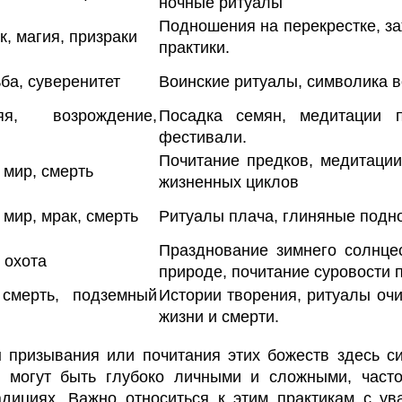
ночные ритуалы
Подношения на перекрестке, з
к, магия, призраки
практики.
ьба, суверенитет
Воинские ритуалы, символика в
яя, ​​возрождение,
Посадка семян, медитации п
фестивали.
Почитание предков, медитации
мир, смерть
жизненных циклов
мир, мрак, смерть
Ритуалы плача, глиняные подн
Празднование зимнего солнцес
 охота
природе, почитание суровости 
 смерть, подземный
Истории творения, ритуалы оч
жизни и смерти.
ы призывания или почитания этих божеств здесь 
ы могут быть глубоко личными и сложными, част
адициях. Важно относиться к этим практикам с у