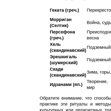
Геката (греч.)
Перекресто
Морриган
Война, суд
(Селтик)
Персефона
Преисподн
(греч.)
весна
Хель
Подземный 
(скандинавский)
Эрешкигаль
Подземный 
(шумерский)
Скади
Зима, горы,
(скандинавский)
Творение,
Идзанами (яп.)
мир
Обратите внимание, что способ
практике эти ритуалы и метод
культурных или религиозных тр