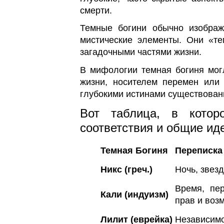
смерти.
Темные богини обычно изображ
мистические элементы. Они «т
загадочными частями жизни.
В мифологии темная богиня мог
жизни, носителем перемен или
глубокими истинами существован
Вот таблица, в котор
соответствия и общие иде
Темная Богиня
Переписка
Никс (греч.)
Ночь, звез
Время, пе
Кали (индуизм)
прав и воз
Лилит (еврейка)
Независимо