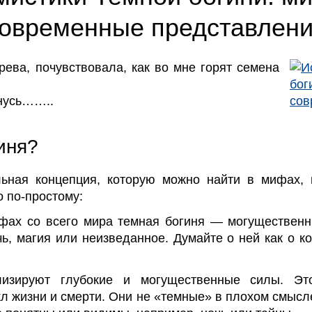
овременные представлен
рева, почувствовала, как во мне горят семена
рнусь……..
иня?
льная концепция, которую можно найти в мифах, 
о по-простому:
ифах со всего мира темная богиня — могущественн
чь, магия или неизведанное. Думайте о ней как о 
изируют глубокие и могущественные силы. Эт
л жизни и смерти. Они не «темные» в плохом смысл