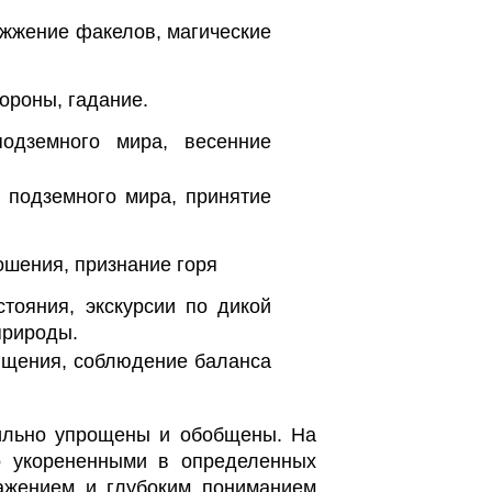
ажжение факелов, магические
ороны, гадание.
одземного мира, весенние
 подземного мира, принятие
ошения, признание горя
тояния, экскурсии по дикой
природы.
ищения, соблюдение баланса
сильно упрощены и обобщены. На
о укорененными в определенных
важением и глубоким пониманием