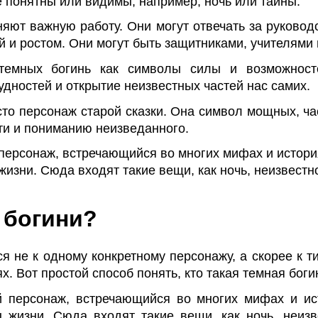
е понятны или видимы, например, ночь или тайны.
няют важную работу. Они могут отвечать за руковод
 и ростом. Они могут быть защитниками, учителями
темных богинь как символы силы и возможносте
удностей и открытие неизвестных частей нас самих.
осто персонаж старой сказки. Она символ мощных, ча
сти и пониманию неизведанного.
персонаж, встречающийся во многих мифах и истори
жизни. Сюда входят такие вещи, как ночь, неизвестн
 богини?
я не к одному конкретному персонажу, а скорее к т
. Вот простой способ понять, кто такая темная боги
 персонаж, встречающийся во многих мифах и ис
ы жизни. Сюда входят такие вещи, как ночь, неиз