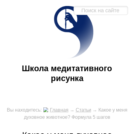
Школа медитативного
рисунка
Вы находитесь:
Главная
→
Статьи
→
Какое у меня
духовное животное? Формула 5 шагов