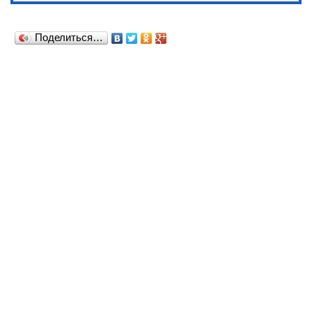
Поделиться…
© 2019 - 2026 Сапфировая кисть (
Условия
использования услуг
)
Авторские материалы, тексты и рисунки, как авторская