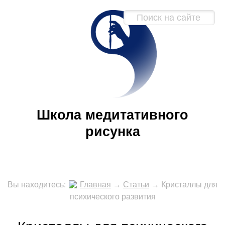
Школа медитативного
рисунка
Вы находитесь:
Главная
→
Статьи
→
Кристаллы для
психического развития