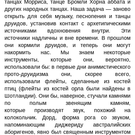
танцах
Морриса
, танце
Бромли
Хорна
аббата и
других народных танцах. Наша задача
—
заново
открыть для себя музыку, песнопения и танцы
друидов, установив контакт с архетипическими
источниками вдохновения внутри. Эти
источники
надличны
и вне времени. В прошлом
они кормили друидов, и теперь они могут
накормить нас. Мы знаем некоторые
инструменты, которые они, вероятно,
использовали бы: в первые дни анимистического
прото-друидизма они, скорее всего,
использовали флейты, сделанные из костей
птиц (флейты из костей орла были найдены в
Шотландии). Они бы, наверное, стучали камнями
по полым звенящим камням
,
которые
производят звук, похожий на
колокольчик.
Дорд
, форма рога со звуком,
напоминающим
диджериду
австралийских
аборигенов, явно был священным инструментом