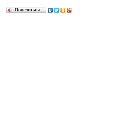
Поделиться…
© 2019 - 2026 Сапфировая кисть (
Условия
использования услуг
)
Авторские материалы, тексты и рисунки, как авторская