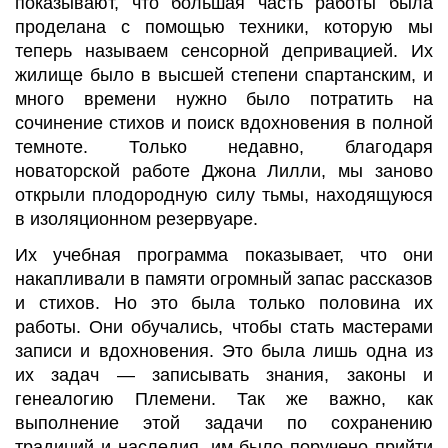
показывают, что большая часть работы была
проделана с помощью техники, которую мы
теперь называем сенсорной депривацией. Их
жилище было в высшей степени спартанским, и
много времени нужно было потратить на
сочинение стихов и поиск вдохновения в полной
темноте. Только недавно, благодаря
новаторской работе Джона Лилли, мы заново
открыли плодородную силу тьмы, находящуюся
в изоляционном резервуаре.
Их учебная программа показывает, что они
накапливали в памяти огромный запас рассказов
и стихов. Но это была только половина их
работы. Они обучались, чтобы стать мастерами
записи и вдохновения. Это была лишь одна из
их задач
—
записывать знания, законы и
генеалогию Племени. Так же важно, как
выполнение этой задачи по сохранению
традиций и наследия, им было поручено прийти