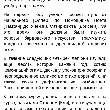
учебную программу:
На первом году ученик прошел путь от
Начального [
Оллер
] до Помощника Поэта
[
Тамхан
] до Ученика
Сатиризиста
[
Дрисака
]. За
это время они должны были изучить
основы
бардовского
искусства: грамматику,
двадцать рассказов и древовидный алфавит
огама.
В течение следующих четырех лет они изучали
еще десять историй каждый год, сотню
комбинаций огама, дюжину уроков философии и
неопределенное количество стихотворений. Они
также изучали
дифтонгальные
комбинации,
Закон привилегий и использование грамматики.
К шестому курсу ученика, если он остался на
курсе, называли Столпом [Кли], и он изучал еще
сорок восемь стихотворений и еще двадцать