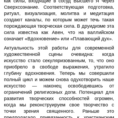
как силы, входящие в сосуд Высшего Я через
Сверхсознание. Соответствующая подготовка,
ритуал, визуализация, молитва и медитация
создают каналы, по которым может течь такая
порождающая творческая сила. В друидизме эта
сила известна как Авен, что на валлийском
означает «Вдохновение» или «Плавающий дух».
Актуальность этой работы для современной
художественной сцены очевидна: когда
искусство стало секуляризованным, то, что оно
приобрело в свободе выражения, утратило
глубину вдохновения. Теперь мы совершили
полный цикл и можем снова одухотворить наше
искусство
—
наконец освободившись от
ограничений религиозных догм. Потенциал для
развития творческих способностей огромен,
когда мы реконструируем свое творчество с
точки зрения священного. Раньше это
предполагало привязанность к христианским