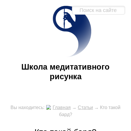
Школа медитативного
рисунка
Вы находитесь:
Главная
→
Статьи
→
Кто такой
бард?