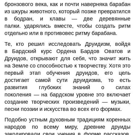
бронзового века, как и почти наверняка барабан
из шкуры животного, который позже превратился
в
бодран
, и
клавы
—
две деревянные
палки.
ударялись
вместе, чтобы создать ритм
отдельно или в противовес ритму барабана.
Те, кто решил исследовать Друидизм, войдя
в
Бардский
курс Ордена Бардов
Оватов
и
Друидов,
открывают для себя, что значит жить
на Земле со способностью к творчеству. Хотя это
первый этап обучения друидов, его цель
достигает самой сути друидизма, то есть
развития глубоких знаний о силах
поколения
—
на
бардском
уровне это включает
создание творческих произведений
—
музыки,
песни поэзии и искусства во всех его формах.
Подобно устным духовным традициям коренных
народов по всему миру, древние друиды
закодировали свои учения в форме рассказов.