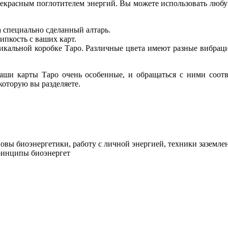
прекрасным поглотителем энергий. Вы можете использовать любу
 специально сделанный алтарь.
ипкость с ваших карт.
икальной коробке Таро. Различные цвета имеют разные вибраци
ваши карты Таро очень особенные, и обращаться с ними соот
которую вы разделяете.
сновы биоэнергетики, работу с личной энергией, техники зазем
принципы биоэнергет