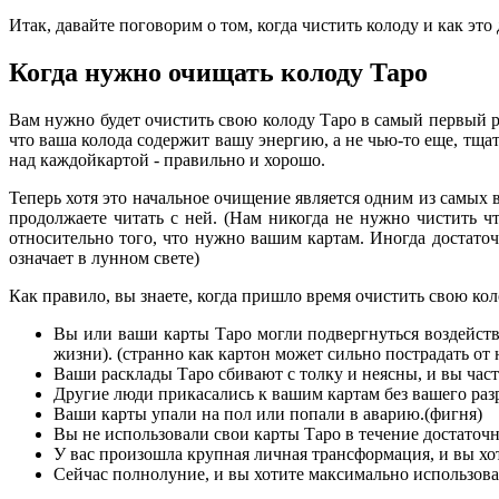
Итак, давайте поговорим о том, когда чистить колоду и как это 
Когда нужно очищать колоду Таро
Вам нужно будет очистить свою колоду Таро в самый первый ра
что ваша колода содержит вашу энергию, а не чью-то еще, тща
над каждойкартой - правильно и хорошо.
Теперь хотя это начальное очищение является одним из самых 
продолжаете читать с ней. (Нам никогда не нужно чистить ч
относительно того, что нужно вашим картам. Иногда достаточ
означает в лунном свете)
Как правило, вы знаете, когда пришло время очистить свою кол
Вы или ваши карты Таро могли подвергнуться воздейст
жизни). (странно как картон может сильно пострадать от 
Ваши расклады Таро сбивают с толку и неясны, и вы част
Другие люди прикасались к вашим картам без вашего разре
Ваши карты упали на пол или попали в аварию.(фигня)
Вы не использовали свои карты Таро в течение достаточн
У вас произошла крупная личная трансформация, и вы хо
Сейчас полнолуние, и вы хотите максимально использоват