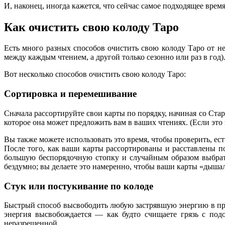
И, наконец, иногда кажется, что сейчас самое подходящее врем
Как очистить свою колоду Таро
Есть много разных способов очистить свою колоду Таро от н
между каждым чтением, а другой только сезонно или раз в год)
Вот несколько способов очистить свою колоду Таро:
Сортировка и перемешивание
Сначала рассортируйте свои карты по порядку, начиная со Ст
которое она может предложить вам в ваших чтениях. (Если это
Вы также можете использовать это время, чтобы проверить, есть
После того, как ваши карты рассортированы и расставлены по
большую беспорядочную стопку и случайным образом выбрать 
бездумно; вы делаете это намеренно, чтобы ваши карты «дыша
Стук или постукивание по колоде
Быстрый способ высвободить любую застрявшую энергию в пром
энергия высвобождается — как будто счищаете грязь с под
неразрешенной.