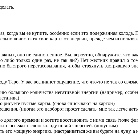
делать.
з, когда вы ее купите, особенно если это подержанная колода. П
тельно «очистите» свои карты от энергии, прежде чем использов
важных, оно не единственное. Вы, вероятно, обнаружите, что ва
то-либо только один раз, не так ли?) Нет жестких правил о то
но быстрого перетасовывания, чтобы стряхнуть застрявшую эне
оду Таро. У вас возникнет ощущение, что что-то не так со связ
вию большого количества негативной энергии (например, особ
негатива)
о рисуете пустые карты. (снова списывают на картон)
шения. (иногда это наоборот просят сделать, мне так легче дать
о долгого времени и хотите восстановить с ними связь.(тоже фи
тите освежить свою колоду новой энергией. (допустим)
ь его мощную энергию. (настраиваться же вы будете на луну, а 