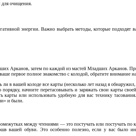
я для очищения.
егативной энергии. Важно выбрать методы, которые подходят в
.
арших Арканов, затем по каждой из мастей Младших Арканов. Пр
 ваше первое полное знакомство с колодой, обратите внимание н
 ли в вашей колоде все карты (несколько лет назад я обнаружил, 
 порядку, начните перетасовывать и заряжать свои карты своей
карты или использовать удобную для вас технику тасования. 
ли» и были.
ежутках между чтениями — это постучать или постучать по кол
ошв вашей обуви. Это особенно полезно, если у вас было инт