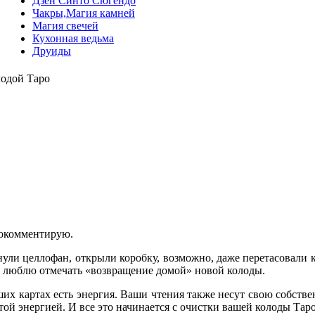
Дзен Синто Сюгендо
Чакры,Магия камней
Магия свечей
Кухонная ведьма
Друиды
лодой Таро
рокомментирую.
ули целлофан, открыли коробку, возможно, даже перетасовали ка
 я люблю отмечать «возвращение домой» новой колоды.
аших картах есть энергия. Ваши чтения также несут свою собств
истой энергией. И все это начинается с очистки вашей колоды Т