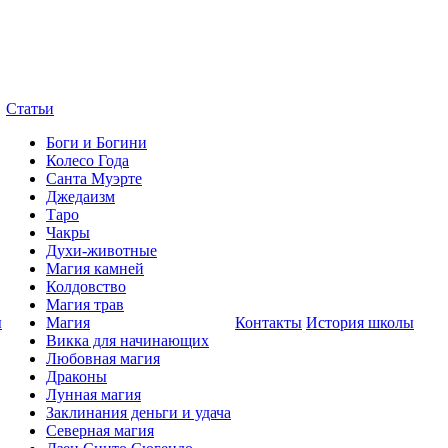
Статьи
Боги и Богини
Колесо Года
Санта Муэрте
Джедаизм
Таро
Чакры
Духи-животные
Магия камней
Колдовство
Магия трав
ы
Магия
Контакты
История школы
Викка для начинающих
Любовная магия
Драконы
Лунная магия
Заклинания деньги и удача
Северная магия