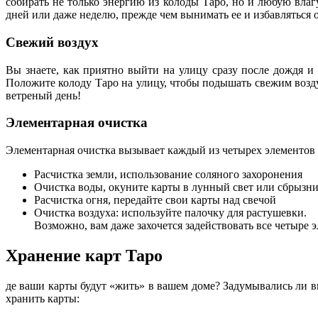
собирать не только энергию из колоды Таро, но и любую влаг
дней или даже неделю, прежде чем вынимать ее и избавляться о
Свежий воздух
Вы знаете, как приятно выйти на улицу сразу после дождя и
Положите колоду Таро на улицу, чтобы подышать свежим возд
ветреный день!
Элементарная очистка
Элементарная очистка вызывает каждый из четырех элементов 
Расчистка земли, использование соляного захоронения
Очистка воды, окуните карты в лунный свет или сбрызн
Расчистка огня, передайте свои карты над свечой
Очистка воздуха: используйте палочку для растушевки.
Возможно, вам даже захочется задействовать все четыре 
Хранение карт Таро
де ваши карты будут «жить» в вашем доме? Задумывались ли вы о
хранить карты: