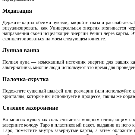
Медитация
Держите карты обеими руками, закройте глаза и расслабьтесь.
визуализировать, как Универсальная энергия втягивается ч
направления своей исцеляющей энергии Рейки через карты. Эт
сконцентрироваться на моем следующем клиенте.
Лунная ванна
Полная луна — изысканный источник энергии для ваших карт
альтернативы, многие люди используют это время для проведе
Палочка-скрутка
Подожгите сушеный шалфей или розмарин (или используйте ку
кристаллы, которые вы используете в процессе, таким же образ
Соленое захоронение
Во многих культурах соль считается мощным очищающим сред
заверните колоду Таро в пластиковый пакет, выдавив из него 
Таро, поместите внутрь завернутые карты, а затем обложите 