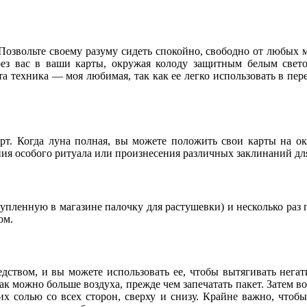
 Позвольте своему разуму сидеть спокойно, свободно от любых 
ерез вас в ваши карты, окружая колоду защитным белым свето
а техника — моя любимая, так как ее легко использовать в пер
. Когда луна полная, вы можете положить свои карты на окно
ния особого ритуала или произнесения различных заклинаний дл
пленную в магазине палочку для растушевки) и несколько раз 
ом.
ством, и вы можете использовать ее, чтобы вытягивать негат
как можно больше воздуха, прежде чем запечатать пакет. Затем
их солью со всех сторон, сверху и снизу. Крайне важно, чтоб