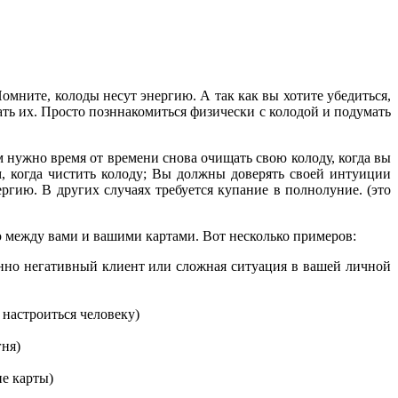
омните, колоды несут энергию. А так как вы хотите убедиться,
ать их. Просто позннакомиться физически с колодой и подумать
м нужно время от времени снова очищать свою колоду, когда вы
м, когда чистить колоду; Вы должны доверять своей интуиции
ргию. В других случаях требуется купание в полнолуние. (это
ью между вами и вашими картами. Вот несколько примеров:
енно негативный клиент или сложная ситуация в вашей личной
 настроиться человеку)
гня)
не карты)