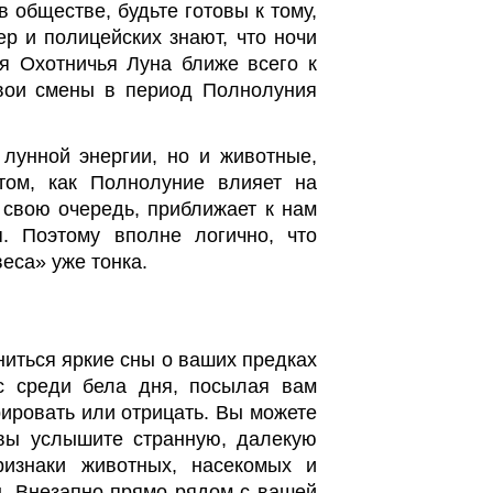
 обществе, будьте готовы к тому,
р и полицейских знают, что ночи
я Охотничья Луна ближе всего к
вои смены в период Полнолуния
лунной энергии, но и животные,
том, как Полнолуние влияет на
 свою очередь, приближает к нам
. Поэтому вполне логично, что
еса» уже тонка.
сниться яркие сны о ваших предках
с среди бела дня, посылая вам
ировать или отрицать. Вы можете
вы услышите странную, далекую
ризнаки животных, насекомых и
ы. Внезапно прямо рядом с вашей