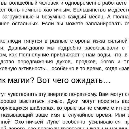
 вы волшебный человек и одновременно работаете в
жет быть немного хаотичным. Большинство медсесте
е загруженные и безумные каждый месяц. А Полна
мнее остальных. Если вы можете запланировать с
ко люди тянутся в разные стороны из-за сильной 
и. Давным-давно мы подробно рассказывали о 
ом, как Полнолуние приближает к нам воды, что, в
дство передвижения духов, предков, богов и т.п
овную активность… особенно в то время, когда «зав
ик магии? Вот чего ожидать…
огут чувствовать эту энергию по-разному. Вам могут 
хорошо выспаться ночью. Духи могут посетить ва
торяющихся шаблонах, которые вы не сможете игнор
, называющий ваше имя в случайное время. Или 
лной Охотничьей Луне особенно усиливаются п
лой дороге, где повсюду кварталы, школы и машин