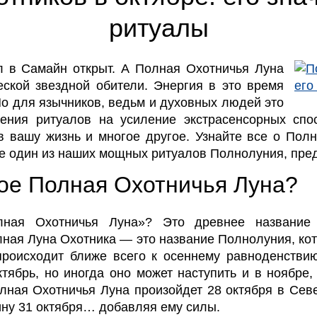
ритуалы
л в Самайн открыт. А Полная Охотничья Луна
еской звездной обители. Энергия в это время
Но для язычников, ведьм и духовных людей это
ения ритуалов на усиление экстрасенсорных спос
 вашу жизнь и многое другое. Узнайте все о Полн
те один из наших мощных ритуалов Полнолуния, пре
кое Полная Охотничья Луна?
лная Охотничья Луна»? Это древнее название
ная Луна Охотника — это название Полнолуния, кот
происходит ближе всего к осеннему равноденствию
ктябрь, но иногда оно может наступить и в ноябре,
Полная Охотничья Луна произойдет 28 октября в Се
ину 31 октября… добавляя ему силы.