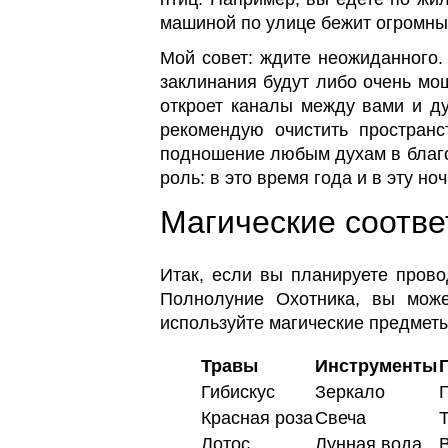
машиной по улице бежит огромный
Мой совет: ждите неожиданного.
заклинания будут либо очень мо
откроет каналы между вами и ду
рекомендую очистить пространс
подношение любым духам в благод
роль: в это время года и в эту но
Магические соотв
Итак, если вы планируете прово
Полнолуние Охотника, вы може
используйте магические предметы
Травы
Инструменты
Гибискус
Зеркало
Красная роза
Свеча
Лотос
Лунная вода