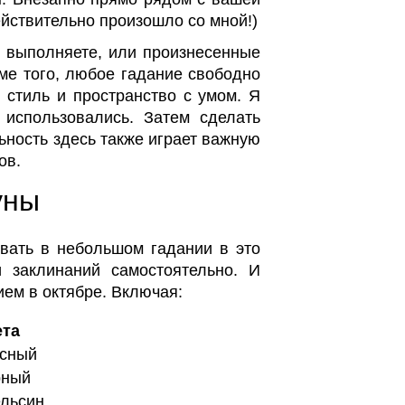
ействительно произошло со мной!)
ы выполняете, или произнесенные
ме того, любое гадание свободно
 стиль и пространство с умом. Я
 использовались. Затем сделать
ьность здесь также играет важную
ов.
уны
овать в небольшом гадании в это
 заклинаний самостоятельно. И
ием в октябре. Включая:
ета
сный
рный
льсин