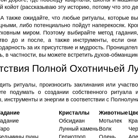
 койот (рассказываю эту историю, потому что это д
 А также ожидайте, что любые ритуалы, которые в
щными, либо потенциально пойдут наперекосяк. Кро
ховным миром. Поэтому выбирайте метод гадания,
тво до и после, а также инструменты, если они
арность за их присутствие и мудрость. Проницател
чь, в частности, вы можете встретить духов-обманщик
етствия Полной Охотничьей Л
дить ритуалы, произносить заклинания или участв
те подумать о создании собственного ритуала и
, инструменты и энергии в соответствии с Полнолун
Гадание
Кристаллы
Животные
Цв
Гадание
Обсидиан
Мотылек
Кра
Таро
Лунный камень
Волк
Че
Ведьмины руны
Гелиотроп
Олень
Апе