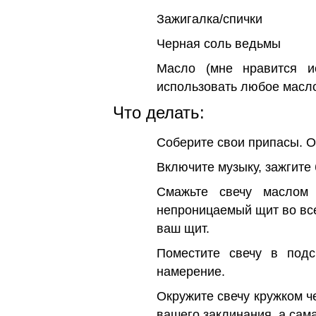
Зажигалка/спички
Черная соль ведьмы
Масло (мне нравится и
использовать любое масло
Что делать:
Соберите свои припасы. Оч
Включите музыку, зажгите
Смажьте свечу маслом 
непроницаемый щит во все
ваш щит.
Поместите свечу в подс
намерение.
Окружите свечу кружком че
вашего заклинания, а сама