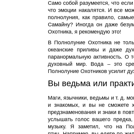
Само собой разумеется, что если
что эмоции накалятся. И все мо
полнолуния, как правило, самы
Самайну? Иногда он даже безу
Охотника, я рекомендую это!
В Полнолуние Охотника не толь
океанские приливы и даже дух
паранормальную активность. О т
духовный мир. Вода – это сре
Полнолуние Охотников усилит дух
Вы ведьма или практ
Маги, язычники, ведьмы и т. д. м
и знакомых, и вы не сможете 
предзнаменования и знаки в пов
услышать голос вашего предка
музыку. Я заметил, что на По
птиц. Например, вы едете по жи