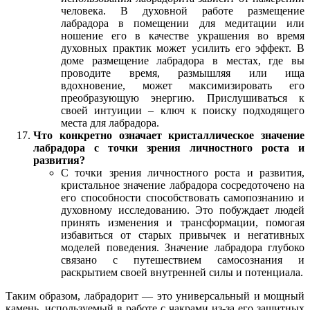
человека. В духовной работе размещение
лабрадора в помещении для медитации или
ношение его в качестве украшения во время
духовных практик может усилить его эффект. В
доме размещение лабрадора в местах, где вы
проводите время, размышляя или ища
вдохновение, может максимизировать его
преобразующую энергию. Прислушиваться к
своей интуиции – ключ к поиску подходящего
места для лабрадора.
Что конкретно означает кристаллическое значение
лабрадора с точки зрения личностного роста и
развития?
С точки зрения личностного роста и развития,
кристальное значение лабрадора сосредоточено на
его способности способствовать самопознанию и
духовному исследованию. Это побуждает людей
принять изменения и трансформации, помогая
избавиться от старых привычек и негативных
моделей поведения. Значение лабрадора глубоко
связано с путешествием самосознания и
раскрытием своей внутренней силы и потенциала.
Таким образом, лабрадорит — это универсальный и мощный
камень, используемый в работе с чакрами из-за его защитных