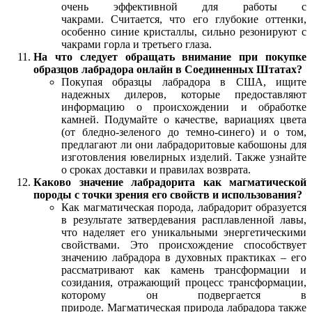
очень эффективной для работы с
чакрами. Считается, что его глубокие оттенки,
особенно синие кристаллы, сильно резонируют с
чакрами горла и третьего глаза.
На что следует обращать внимание при покупке
образцов лабрадора онлайн в Соединенных Штатах?
Покупая образцы лабрадора в США, ищите
надежных дилеров, которые предоставляют
информацию о происхождении и обработке
камней. Подумайте о качестве, вариациях цвета
(от бледно-зеленого до темно-синего) и о том,
предлагают ли они лабрадоритовые кабошоны для
изготовления ювелирных изделий. Также узнайте
о сроках доставки и правилах возврата.
Каково значение лабрадорита как магматической
породы с точки зрения его свойств и использования?
Как магматическая порода, лабрадорит образуется
в результате затвердевания расплавленной лавы,
что наделяет его уникальными энергетическими
свойствами. Это происхождение способствует
значению лабрадора в духовных практиках – его
рассматривают как камень трансформации и
созидания, отражающий процесс трансформации,
которому он подвергается в
природе. Магматическая природа лабрадора также