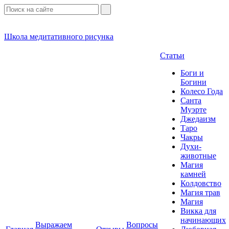
Школа медитативного рисунка
Статьи
Боги и
Богини
Колесо Года
Санта
Муэрте
Джедаизм
Таро
Чакры
Духи-
животные
Магия
камней
Колдовство
Магия трав
Магия
Викка для
начинающих
Выражаем
Вопросы