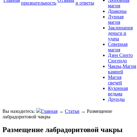
Главная
Отзывы
Любовная
признательность
и ответы
магия
Драконы
Лунная
магия
Заклинания
деньги и
удача
Северная
магия
Дзен Синто
Сюгендо
Чакры,Магия
камней
Магия
свечей
Кухонная
ведьма
Друиды
Вы находитесь:
Главная
→
Статьи
→
Размещение
лабрадоритовой чакры
Размещение лабрадоритовой чакры