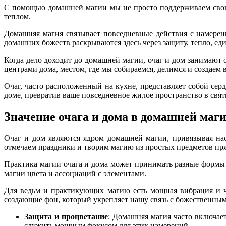
С помощью домашней магии мы не просто поддерживаем свои 
теплом.
Домашняя магия связывает повседневные действия с намерен
домашних божеств раскрываются здесь через защиту, тепло, ед
Когда дело доходит до домашней магии, очаг и дом занимаю
центрами дома, местом, где мы собираемся, делимся и создаем
Очаг, часто расположенный на кухне, представляет собой се
доме, превратив ваше повседневное жилое пространство в свят
Значение очага и дома в домашней маг
Очаг и дом являются ядром домашней магии, привязывая нас
отмечаем праздники и творим магию из простых предметов пр
Практика магии очага и дома может принимать разные формы
магии цвета и ассоциаций с элементами.
Для ведьм и практикующих магию есть мощная вибрация и чу
создающие фон, который укрепляет нашу связь с божественным
Защита и процветание
: Домашняя магия часто включает
служить мощным фокусом для этих намерений.