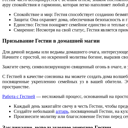
ауру спокойствия и гармонии, которая легко наполняет любой 
Спокойствие и мир: Гестия способствует созданию безм
Защита: Она охраняет дома, обеспечивая безопасность и 
Единство: Гестия поощряет семейное единство и теплые 
Смирение: Несмотря на свой статус, Гестия является при
Призывание Гестии в домашней магии
Для дачной ведьмы или ведьмы домашнего очага, интересующе
Начните с простой, но искренней молитвы богине, выразив свое
Зажгите свечу, символизирующую священный огонь в очаге, и у
С Гестией в качестве союзника вы можете создать дома волше
посвященные укреплению семейных уз в вашей обители. Э
пространстве.
Работа с Гестией
— несложный процесс, основанный на простоте
Каждый день зажигайте свечу в честь Гестии, чтобы пре
Создайте небольшой
алтарь
, посвященный Гестии, на кух
Произнесите молитву или благословение Гестии перед се
Заклинание, использующее энергию Гестии