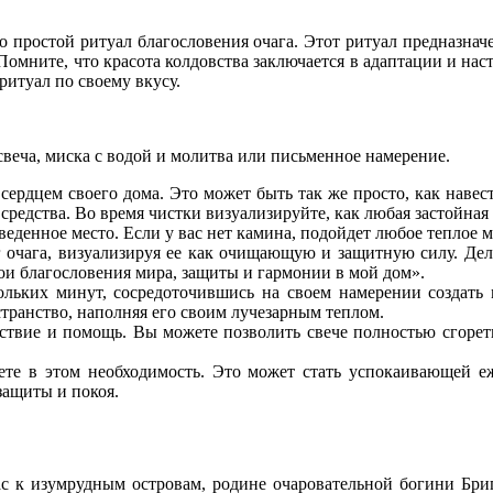
 простой ритуал благословения очага. Этот ритуал предназна
 Помните, что красота колдовства заключается в адаптации и на
ритуал по своему вкусу.
свеча, миска с водой и молитва или письменное намерение.
 сердцем своего дома. Это может быть так же просто, как навес
редства. Во время чистки визуализируйте, как любая застойная 
тведенное место. Если у вас нет камина, подойдет любое теплое м
г очага, визуализируя ее как очищающую и защитную силу. Де
вои благословения мира, защиты и гармонии в мой дом».
кольких минут, сосредоточившись на своем намерении создат
странство, наполняя его своим лучезарным теплом.
тствие и помощь. Вы можете позволить свече полностью сгореть
вуете в этом необходимость. Это может стать успокаивающей 
защиты и покоя.
 к изумрудным островам, родине очаровательной богини Бриги