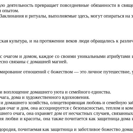
ую деятельность превращает повседневные обязанности в свящ
м опытом.
. Заклинания и ритуалы, выполняемые здесь, могут опираться н
еская культура, и на протяжении веков люди обращались к разл
 с очагом и домом, каждое со своими уникальными атрибутами и
есно связаны с домашней магией.
рмирование отношений с божеством — это личное путешествие, у
 и воплощение домашнего уюта и семейного единства.
чага, дома и художественного вдохновения.
 и домашнего хозяйства, олицетворяющая любовь и семейную заб
ая очаг и дом, она ассоциируется с безопасностью, теплом и к
его очага, она охраняет дом от несчастных случаев, связанных 
ня любви и красоты, она также почитается как защитница дома
ородия, почитаемая как защитница и заботливое божество домаш