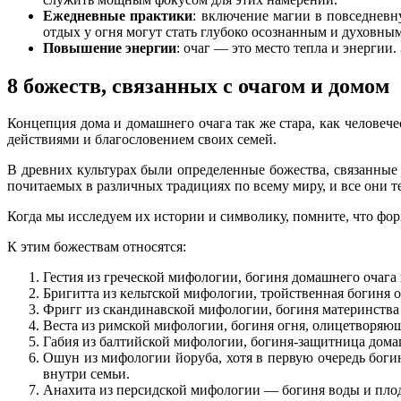
Ежедневные практики
: включение магии в повседневн
отдых у огня могут стать глубоко осознанным и духовны
Повышение энергии
: очаг — это место тепла и энергии
8 божеств, связанных с очагом и домом
Концепция дома и домашнего очага так же стара, как человеч
действиями и благословением своих семей.
В древних культурах были определенные божества, связанные
почитаемых в различных традициях по всему миру, и все они т
Когда мы исследуем их истории и символику, помните, что фо
К этим божествам относятся:
Гестия из греческой мифологии, богиня домашнего очага
Бригитта из кельтской мифологии, тройственная богиня о
Фригг из скандинавской мифологии, богиня материнства
Веста из римской мифологии, богиня огня, олицетворяющ
Габия из балтийской мифологии, богиня-защитница домашн
Ошун из мифологии йоруба, хотя в первую очередь боги
внутри семьи.
Анахита из персидской мифологии — богиня воды и плод