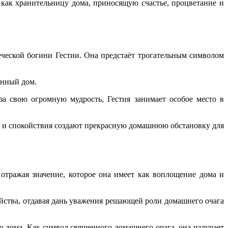
 как хранительницу дома, приносящую счастье, процветание и
еской богини Гестии. Она предстаёт трогательным символом
енный дом.
за свою огромную мудрость, Гестия занимает особое место в
ы и спокойствия создают прекрасную домашнюю обстановку для
 отражая значение, которое она имеет как воплощение дома и
йства, отдавая дань уважения решающей роли домашнего очага
 дома. Как символ священного домашнего очага, она излучает