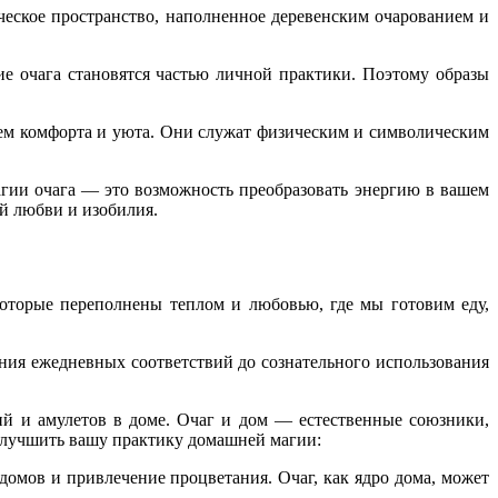
еское пространство, наполненное деревенским очарованием и
е очага становятся частью личной практики. Поэтому образы
ем комфорта и уюта. Они служат физическим и символическим
агии очага — это возможность преобразовать энергию в вашем
ей любви и изобилия.
которые переполнены теплом и любовью, где мы готовим еду,
ия ежедневных соответствий до сознательного использования
ий и амулетов в доме. Очаг и дом — естественные союзники,
 улучшить вашу практику домашней магии:
омов и привлечение процветания. Очаг, как ядро ​​дома, может