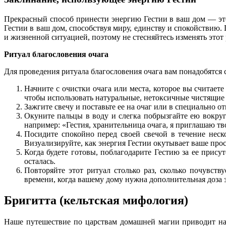
Прекрасный способ принести энергию Гестии в ваш дом — это
Гестии в ваш дом, способствуя миру, единству и спокойствию.
и жизненной ситуацией, поэтому не стесняйтесь изменять этот 
Ритуал благословения очага
Для проведения ритуала благословения очага вам понадобятся 
Начните с очистки очага или места, которое вы считаете
чтобы использовать натуральные, нетоксичные чистящие с
Зажгите свечу и поставьте ее на очаг или в специально о
Окуните пальцы в воду и слегка побрызгайте ею вокру
например: «Гестия, хранительница очага, я приглашаю т
Посидите спокойно перед своей свечой в течение нес
Визуализируйте, как энергия Гестии окутывает ваше про
Когда будете готовы, поблагодарите Гестию за ее прису
осталась.
Повторяйте этот ритуал столько раз, сколько почувст
времени, когда вашему дому нужна дополнительная доза 
Бригитта (кельтская мифология)
Наше путешествие по царствам домашней магии приводит нас