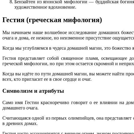
Бензайтен из японской мифологии — буддийская богиня,
художественное вдохновение.
Гестия (греческая мифология)
Мы начинаем наше волшебное исследование домашних божест
очага и дома, ее нежное, но неизменное присутствие ощущает
Когда мы углубляемся в чудеса домашней магии, это божество
Гестия представляет собой священное пламя, освещающее до
греческой мифологии, но при этом остается скромной и непри
Когда вы идёте по пути домашней магии, вы можете найти пр
всех, кто пригласит ее в свое сердце и очаг.
Символизм и атрибуты
Само имя Гестии красноречиво говорит о ее влиянии на дом.
домашнего очага.
Считающаяся одной из первых олимпийцев, она представляет 
в древних домах.
Гестия часто ассоциируется с вечным огнем, знаком постоян