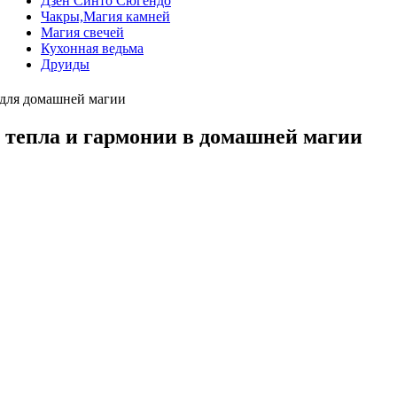
Дзен Синто Сюгендо
Чакры,Магия камней
Магия свечей
Кухонная ведьма
Друиды
а для домашней магии
, тепла и гармонии в домашней магии