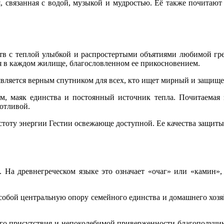
 связанная с водой, музыкой и мудростью. Её также почитают
в с теплой улыбкой и распростертыми объятиями любимой греч
ся в каждом жилище, благословленном ее прикосновением.
 является верным спутником для всех, кто ищет мирный и защищ
м, маяк единства и постоянный источник тепла. Почитаемая 
хотливой.
остоту энергии Гестии освежающе доступной. Ее качества защит
 На древнегреческом языке это означает «очаг» или «камин»,
собой центральную опору семейного единства и домашнего хозя
ного присутствия и непоколебимой приверженности благополучию