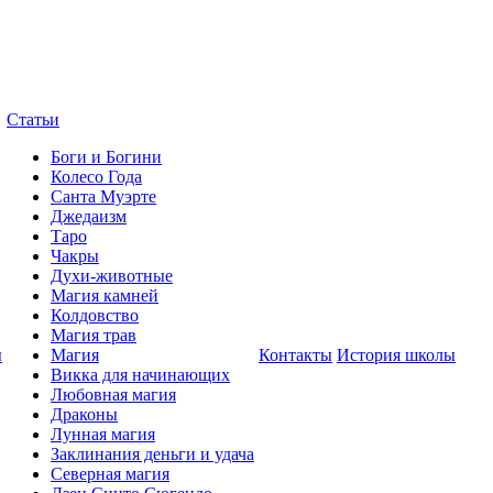
Статьи
Боги и Богини
Колесо Года
Санта Муэрте
Джедаизм
Таро
Чакры
Духи-животные
Магия камней
Колдовство
Магия трав
ы
Магия
Контакты
История школы
Викка для начинающих
Любовная магия
Драконы
Лунная магия
Заклинания деньги и удача
Северная магия