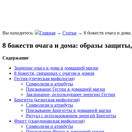
Вы находитесь:
Главная
→
Статьи
→
8 божеств очага и дом
8 божеств очага и дома: образы защиты
Содержание
Значение очага и дома в домашней магии
8 божеств, связанных с очагом и домом
Гестия (греческая мифология)
Символизм и атрибуты
Призывание Гестии в домашней магии
Заклинание, использующее энергию Гестии
Бригитта (кельтская мифология)
Символизм и атрибуты
Призывание Бригитты в домашней магии
Ритуал с использованием энергий Бригитты
Фригг (скандинавская мифология)
Символизм и атрибуты
Призывание Фригг в домашней магии