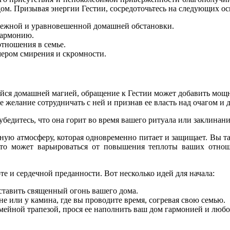
дом. Призывая энергии Гестии, сосредоточьтесь на следующих о
ятежной и уравновешенной домашней обстановки.
гармонию.
отношения в семье.
мером смирения и скромности.
йся домашней магией, обращение к Гестии может добавить мощн
 желание сотрудничать с ней и признав ее власть над очагом и 
бедитесь, что она горит во время вашего ритуала или заклинани
бную атмосферу, которая одновременно питает и защищает. Вы т
то может варьироваться от повышения теплоты ваших отно
 и сердечной преданности. Вот несколько идей для начала:
дставить священный огонь вашего дома.
не или у камина, где вы проводите время, согревая свою семью.
мейной трапезой, прося ее наполнить ваш дом гармонией и люб