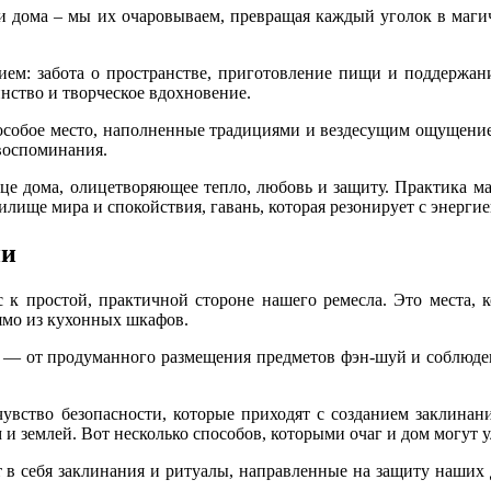
дома – мы их очаровываем, превращая каждый уголок в магич
ием: забота о пространстве, приготовление пищи и поддержани
инство и творческое вдохновение.
т особое место, наполненные традициями и вездесущим ощущени
 воспоминания.
рдце дома, олицетворяющее тепло, любовь и защиту. Практика м
илище мира и спокойствия, гавань, которая резонирует с энерги
ии
 к простой, практичной стороне нашего ремесла. Это места, 
ямо из кухонных шкафов.
 — от продуманного размещения предметов фэн-шуй и соблюден
вство безопасности, которые приходят с созданием заклинан
 и землей. Вот несколько способов, которыми очаг и дом могут
 в себя заклинания и ритуалы, направленные на защиту наших д