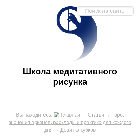
Школа медитативного
рисунка
Вы находитесь:
Главная
→
Статьи
→
Таро:
значения арканов, расклады и практика для каждого
дня
→
Девятка кубков