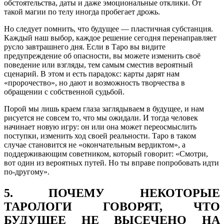
обстоятельства, даты и даже эмоциональные отклики. От
такой магии по телу иногда пробегает дрожь.
Но следует помнить, что будущее — пластичная субстанция.
Каждый наш выбор, каждое решение сегодня перенаправляет
русло завтрашнего дня. Если в Таро вы видите
предупреждение об опасности, вы можете изменить своё
поведение или взгляды, тем самым сместив вероятный
сценарий. В этом и есть парадокс: карты дарят нам
«пророчество», но дают и возможность творчества в
обращении с собственной судьбой.
Порой мы лишь краем глаза заглядываем в будущее, и нам
рисуется не совсем то, что мы ожидали. И тогда человек
начинает новую игру: он или она может переосмыслить
поступки, изменить ход своей реальности. Таро в таком
случае становится не «окончательным вердиктом», а
поддерживающим советником, который говорит: «Смотри,
вот один из вероятных путей. Но ты вправе попробовать идти
по-другому».
5. ПОЧЕМУ НЕКОТОРЫЕ
ТАРОЛОГИ ГОВОРЯТ, ЧТО
БУДУЩЕЕ НЕ ВЫСЕЧЕНО НА