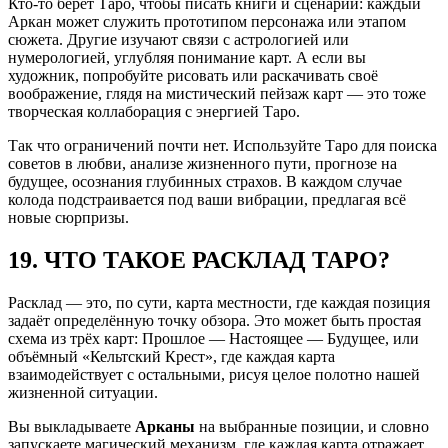
Кто-то берёт Таро, чтобы писать книги и сценарии: каждый
Аркан может служить прототипом персонажа или этапом
сюжета. Другие изучают связи с астрологией или
нумерологией, углубляя понимание карт. А если вы
художник, попробуйте рисовать или раскачивать своё
воображение, глядя на мистический пейзаж карт — это тоже
творческая коллаборация с энергией Таро.
Так что ограничений почти нет. Используйте Таро для поиска
советов в любви, анализе жизненного пути, прогнозе на
будущее, осознания глубинных страхов. В каждом случае
колода подстраивается под ваши вибрации, предлагая всё
новые сюрпризы.
19. ЧТО ТАКОЕ РАСКЛАД ТАРО?
Расклад — это, по сути, карта местности, где каждая позиция
задаёт определённую точку обзора. Это может быть простая
схема из трёх карт: Прошлое — Настоящее — Будущее, или
объёмный «Кельтский Крест», где каждая карта
взаимодействует с остальными, рисуя целое полотно нашей
жизненной ситуации.
Вы выкладываете
Арканы
на выбранные позиции, и словно
запускаете магический механизм, где каждая карта отражает