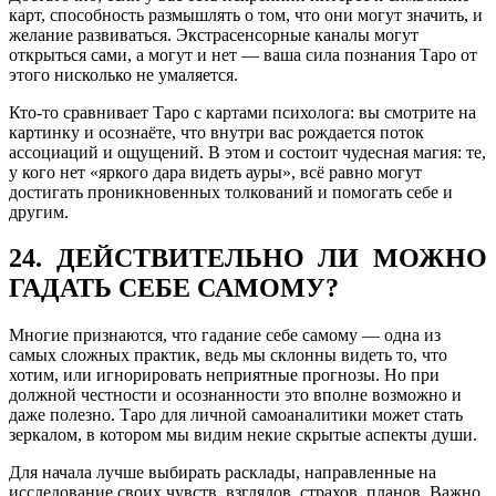
карт, способность размышлять о том, что они могут значить, и
желание развиваться. Экстрасенсорные каналы могут
открыться сами, а могут и нет — ваша сила познания Таро от
этого нисколько не умаляется.
Кто-то сравнивает Таро с картами психолога: вы смотрите на
картинку и осознаёте, что внутри вас рождается поток
ассоциаций и ощущений. В этом и состоит чудесная магия: те,
у кого нет «яркого дара видеть ауры», всё равно могут
достигать проникновенных толкований и помогать себе и
другим.
24. ДЕЙСТВИТЕЛЬНО ЛИ МОЖНО
ГАДАТЬ СЕБЕ САМОМУ?
Многие признаются, что гадание себе самому — одна из
самых сложных практик, ведь мы склонны видеть то, что
хотим, или игнорировать неприятные прогнозы. Но при
должной честности и осознанности это вполне возможно и
даже полезно. Таро для личной самоаналитики может стать
зеркалом, в котором мы видим некие скрытые аспекты души.
Для начала лучше выбирать расклады, направленные на
исследование своих чувств, взглядов, страхов, планов. Важно