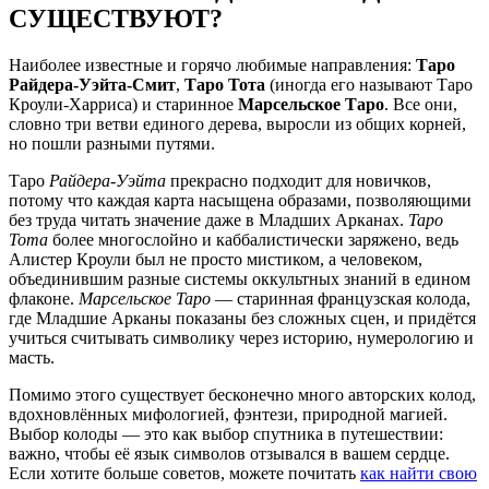
СУЩЕСТВУЮТ?
Наиболее известные и горячо любимые направления:
Таро
Райдера-Уэйта-Смит
,
Таро Тота
(иногда его называют Таро
Кроули-Харриса) и старинное
Марсельское Таро
. Все они,
словно три ветви единого дерева, выросли из общих корней,
но пошли разными путями.
Таро
Райдера-Уэйта
прекрасно подходит для новичков,
потому что каждая карта насыщена образами, позволяющими
без труда читать значение даже в Младших Арканах.
Таро
Тота
более многослойно и каббалистически заряжено, ведь
Алистер Кроули был не просто мистиком, а человеком,
объединившим разные системы оккультных знаний в едином
флаконе.
Марсельское Таро
— старинная французская колода,
где Младшие Арканы показаны без сложных сцен, и придётся
учиться считывать символику через историю, нумерологию и
масть.
Помимо этого существует бесконечно много авторских колод,
вдохновлённых мифологией, фэнтези, природной магией.
Выбор колоды — это как выбор спутника в путешествии:
важно, чтобы её язык символов отзывался в вашем сердце.
Если хотите больше советов, можете почитать
как найти свою