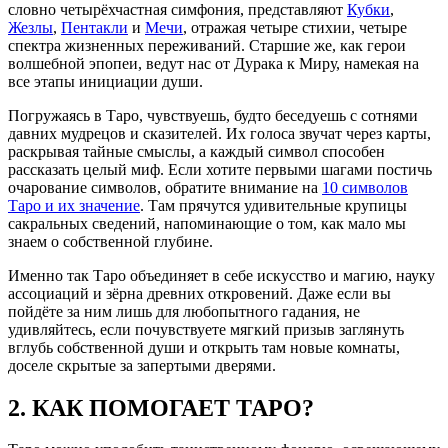
словно четырёхчастная симфония, представляют
Кубки
,
Жезлы
,
Пентакли
и
Мечи
, отражая четыре стихии, четыре
спектра жизненных переживаний. Старшие же, как герои
волшебной эпопеи, ведут нас от Дурака к Миру, намекая на
все этапы инициации души.
Погружаясь в Таро, чувствуешь, будто беседуешь с сотнями
давних мудрецов и сказителей. Их голоса звучат через карты,
раскрывая тайные смыслы, а каждый символ способен
рассказать целый миф. Если хотите первыми шагами постичь
очарование символов, обратите внимание на
10 символов
Таро и их значение
. Там прячутся удивительные крупицы
сакральных сведений, напоминающие о том, как мало мы
знаем о собственной глубине.
Именно так Таро объединяет в себе искусство и магию, науку
ассоциаций и зёрна древних откровений. Даже если вы
пойдёте за ним лишь для любопытного гадания, не
удивляйтесь, если почувствуете мягкий призыв заглянуть
вглубь собственной души и открыть там новые комнаты,
доселе скрытые за запертыми дверями.
2. КАК ПОМОГАЕТ ТАРО?