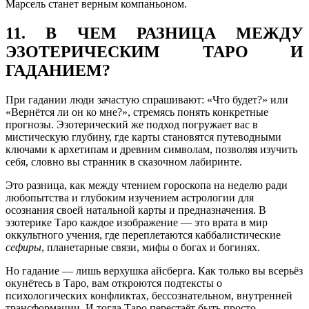
Марсель станет верным компаньоном.
11. В ЧЕМ РАЗНИЦА МЕЖДУ
ЭЗОТЕРИЧЕСКИМ ТАРО И
ГАДАНИЕМ?
При гадании люди зачастую спрашивают: «Что будет?» или
«Вернётся ли он ко мне?», стремясь понять конкретные
прогнозы. Эзотерический же подход погружает вас в
мистическую глубину, где карты становятся путеводными
ключами к архетипам и древним символам, позволяя изучить
себя, словно вы странник в сказочном лабиринте.
Это разница, как между чтением гороскопа на неделю ради
любопытства и глубоким изучением астрологии для
осознания своей натальной карты и предназначения. В
эзотерике Таро каждое изображение — это врата в мир
оккультного учения, где переплетаются каббалистические
сефиры
, планетарные связи, мифы о богах и богинях.
Но гадание — лишь верхушка айсберга. Как только вы всерьёз
окунётесь в Таро, вам откроются подтексты о
психологических конфликтах, бессознательном, внутренней
трансформации. И тогда Таро перестаёт быть просто