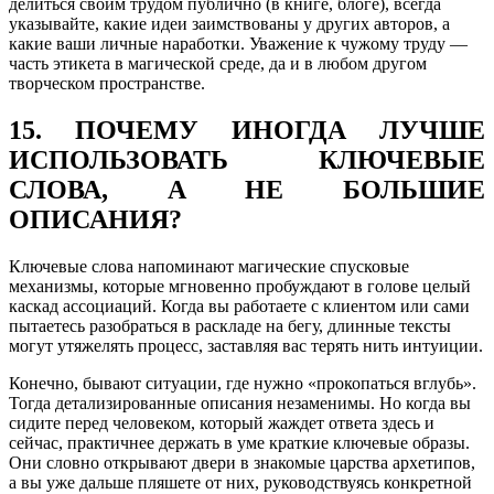
делиться своим трудом публично (в книге, блоге), всегда
указывайте, какие идеи заимствованы у других авторов, а
какие ваши личные наработки. Уважение к чужому труду —
часть этикета в магической среде, да и в любом другом
творческом пространстве.
15. ПОЧЕМУ ИНОГДА ЛУЧШЕ
ИСПОЛЬЗОВАТЬ КЛЮЧЕВЫЕ
СЛОВА, А НЕ БОЛЬШИЕ
ОПИСАНИЯ?
Ключевые слова напоминают магические спусковые
механизмы, которые мгновенно пробуждают в голове целый
каскад ассоциаций. Когда вы работаете с клиентом или сами
пытаетесь разобраться в раскладе на бегу, длинные тексты
могут утяжелять процесс, заставляя вас терять нить интуиции.
Конечно, бывают ситуации, где нужно «прокопаться вглубь».
Тогда детализированные описания незаменимы. Но когда вы
сидите перед человеком, который жаждет ответа здесь и
сейчас, практичнее держать в уме краткие ключевые образы.
Они словно открывают двери в знакомые царства архетипов,
а вы уже дальше пляшете от них, руководствуясь конкретной