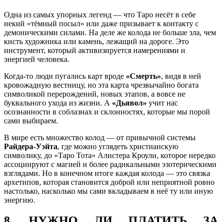
Одна из самых упорных легенд — что Таро несёт в себе
некий «тёмный посыл» или даже призывает к контакту с
демоническими силами. На деле же колода не больше зла, чем
кисть художника или камень, лежащий на дороге. Это
инструмент, который активизируется намерениями и
энергией человека.
Когда-то люди пугались карт вроде
«Смерть»
, видя в ней
кровожадную вестницу, но эта карта чрезвычайно богата
символикой перерождений, новых этапов, а вовсе не
буквального ухода из жизни. А
«Дьявол»
учит нас
осознанности в соблазнах и склонностях, которые мы порой
сами выбираем.
В мире есть множество колод — от привычной системы
Райдера-Уэйта
, где можно углядеть христианскую
символику, до «Таро Тота» Алистера Кроули, которое нередко
ассоциируют с магией и более радикальными эзотерическими
взглядами. Но в конечном итоге каждая колода — это связка
архетипов, которая становится доброй или неприятной ровно
настолько, насколько мы сами вкладываем в неё ту или иную
энергию.
8. НУЖНО ЛИ ПЛАТИТЬ ЗА