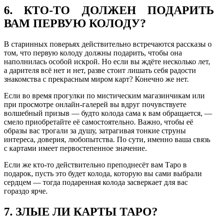
6. КТО-ТО ДОЛЖЕН ПОДАРИТЬ
ВАМ ПЕРВУЮ КОЛОДУ?
В старинных поверьях действительно встречаются рассказы о
том, что первую колоду должны подарить, чтобы она
наполнилась особой искрой. Но если вы ждёте несколько лет,
а дарителя всё нет и нет, разве стоит лишать себя радости
знакомства с прекрасным миром карт? Конечно же нет.
Если во время прогулки по мистическим магазинчикам или
при просмотре онлайн-галерей вы вдруг почувствуете
волшебный призыв — будто колода сама к вам обращается, —
смело приобретайте её самостоятельно. Важно, чтобы её
образы вас трогали за душу, затрагивая тонкие струны
интереса, доверия, любопытства. По сути, именно ваша связь
с картами имеет первостепенное значение.
Если же кто-то действительно преподнесёт вам Таро в
подарок, пусть это будет колода, которую вы сами выбрали
сердцем — тогда подаренная колода засверкает для вас
гораздо ярче.
7. ЗЛЫЕ ЛИ КАРТЫ ТАРО?