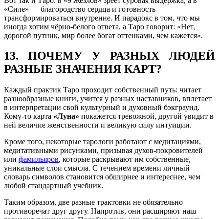
Вот так и Таро: в «9 Жезлов» зреет суровая выдержка, а в
«Силе» — благородство сердца и готовность
трансформироваться внутренне. И парадокс в том, что мы
иногда хотим чёрно-белого ответа, а Таро говорит: «Нет,
дорогой путник, мир более богат оттенками, чем кажется».
13. ПОЧЕМУ У РАЗНЫХ ЛЮДЕЙ
РАЗНЫЕ ЗНАЧЕНИЯ КАРТ?
Каждый практик Таро проходит собственный путь: читает
разнообразные книги, учится у разных наставников, вплетает
в интерпретации свой культурный и духовный бэкграунд.
Кому-то карта
«Луна»
покажется тревожной, другой увидит в
ней величие женственности и великую силу интуиции.
Кроме того, некоторые тарологи работают с медитациями,
медитативными рисунками, призывая духов-покровителей
или
фамильяров
, которые раскрывают им собственные,
уникальные слои смысла. С течением времени личный
словарь символов становится обширнее и интереснее, чем
любой стандартный учебник.
Таким образом, две разные трактовки не обязательно
противоречат друг другу. Напротив, они расширяют наш