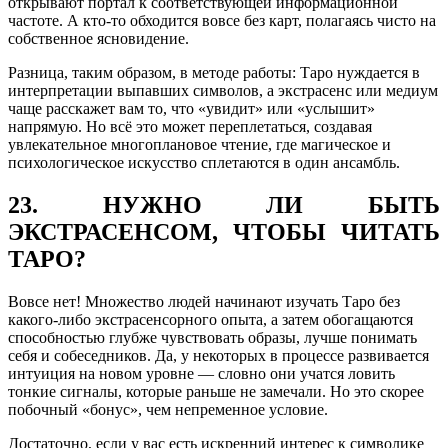
открывают портал к соответствующей информационной
частоте. А кто-то обходится вовсе без карт, полагаясь чисто на
собственное ясновидение.
Разница, таким образом, в методе работы: Таро нуждается в
интерпретации выпавших символов, а экстрасенс или медиум
чаще расскажет вам то, что «увидит» или «услышит»
напрямую. Но всё это может переплетаться, создавая
увлекательное многоплановое чтение, где магическое и
психологическое искусство сплетаются в один ансамбль.
23. НУЖНО ЛИ БЫТЬ
ЭКСТРАСЕНСОМ, ЧТОБЫ ЧИТАТЬ
ТАРО?
Вовсе нет! Множество людей начинают изучать Таро без
какого-либо экстрасенсорного опыта, а затем обогащаются
способностью глубже чувствовать образы, лучше понимать
себя и собеседников. Да, у некоторых в процессе развивается
интуиция на новом уровне — словно они учатся ловить
тонкие сигналы, которые раньше не замечали. Но это скорее
побочный «бонус», чем непременное условие.
Достаточно, если у вас есть искренний интерес к символике