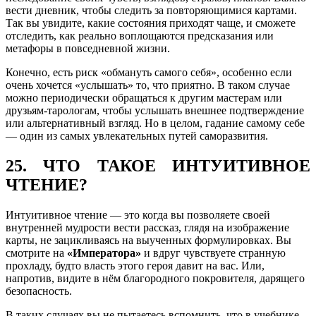
вести дневник, чтобы следить за повторяющимися картами.
Так вы увидите, какие состояния приходят чаще, и сможете
отследить, как реально воплощаются предсказания или
метафоры в повседневной жизни.
Конечно, есть риск «обмануть самого себя», особенно если
очень хочется «услышать» то, что приятно. В таком случае
можно периодически обращаться к другим мастерам или
друзьям-тарологам, чтобы услышать внешнее подтверждение
или альтернативный взгляд. Но в целом, гадание самому себе
— один из самых увлекательных путей саморазвития.
25. ЧТО ТАКОЕ ИНТУИТИВНОЕ
ЧТЕНИЕ?
Интуитивное чтение — это когда вы позволяете своей
внутренней мудрости вести рассказ, глядя на изображение
карты, не зацикливаясь на выученных формулировках. Вы
смотрите на
«Императора»
и вдруг чувствуете странную
прохладу, будто власть этого героя давит на вас. Или,
напротив, видите в нём благородного покровителя, дарящего
безопасность.
В таких случаях вы не пытаетесь вспомнить, что в учебнике