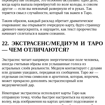
перевёрнутые позиции, это особенно актуально: одно дело,
когда карта выпала перевёрнутой по воле колоды, и совсем
другое — если вы невзначай развернули её в руках. Так
теряется смысл случайности, который так важен в Таро.
Таким образом, каждый расклад обретает драматическое
очарование: вы открываете очередную карту, будто страницу
древнего манускрипта, и ощущаете, как текст пророчества
начинает сплетаться в вашем сознании.
22. ЭКСТРАСЕНС/МЕДИУМ И ТАРО
— ЧЕМ ОТЛИЧАЮТСЯ?
Экстрасенс читает напрямую энергетическое поле человека,
иногда считывая образы или услышанные голоса из
астральных слоёв реальности. Медиум контактирует с духами
или душами ушедших, передавая их сообщения. Таро же —
отдельная система символов и архетипов, которая, впрочем,
может прекрасно дополнять экстрасенсорный или
медиумический дар.
Некоторые экстрасенсы используют карты Таро как
отправную точку, чтобы быстрее настроиться на нужную
волну, ведь изображения на картах цепляют подсознание и