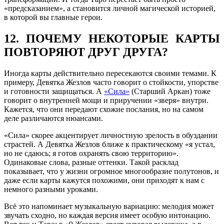
«предсказанием», а становится личной магической историей,
в которой вы главные герои.
12. ПОЧЕМУ НЕКОТОРЫЕ КАРТЫ
ПОВТОРЯЮТ ДРУГ ДРУГА?
Иногда карты действительно пересекаются своими темами. К
примеру, Девятка Жезлов часто говорит о стойкости, упорстве
и готовности защищаться. А
«Сила»
(Старший Аркан) тоже
говорит о внутренней мощи и приручении «зверя» внутри.
Кажется, что они передают схожие послания, но на самом
деле различаются нюансами.
«Сила» скорее акцентирует личностную зрелость в обуздании
страстей. А Девятка Жезлов ближе к практическому «я устал,
но не сдаюсь; я готов охранять свою территорию».
Одинаковые слова, разные оттенки. Такой расклад
показывает, что у жизни огромное многообразие полутонов, и
даже если карты кажутся похожими, они приходят к нам с
немного разными уроками.
Всё это напоминает музыкальную вариацию: мелодия может
звучать сходно, но каждая версия имеет особую интонацию.