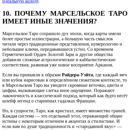
идеальную колоду
.
10. ПОЧЕМУ МАРСЕЛЬСКОЕ ТАРО
ИМЕЕТ ИНЫЕ ЗНАЧЕНИЯ?
Марсельское Таро сохранило дух эпохи, когда карты имели
более простые иллюстрации, а большую часть смыслов
читали через традиционные представления, нумерологию и
небольшие ключи, передававшиеся устно. Со временем
Герметический Орден Золотой Зари и другие общества
добавили сложные астрологические и каббалистические
соответствия, развивая уже новое восприятие Арканов.
Если вы привыкли к образам
Райдера-Уэйта
, где каждый меч
или кубок нарисован в определённом сюжетном контексте, то
в Марсельском Таро вы увидите скромные веточки, цветы и
цифры, вызывающие слегка иное ощущение. Поражают
лаконичность и классический подход, который как будто несёт
шлейф легенд о старинных гадалках Франции.
Но, в сущности, Таро, как кристалл, имеет множество граней.
Каждая система — это отдельный угол, отражающий общие
истины с некоторым отличием в акцентах и стилистике. И
если вам по душе традиционность и «стародавний вкус» —