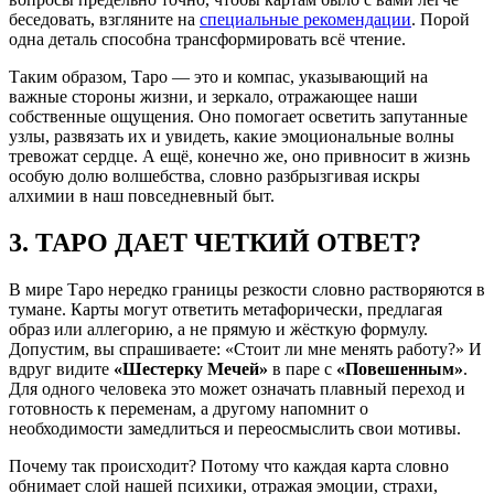
беседовать, взгляните на
специальные рекомендации
. Порой
одна деталь способна трансформировать всё чтение.
Таким образом, Таро — это и компас, указывающий на
важные стороны жизни, и зеркало, отражающее наши
собственные ощущения. Оно помогает осветить запутанные
узлы, развязать их и увидеть, какие эмоциональные волны
тревожат сердце. А ещё, конечно же, оно привносит в жизнь
особую долю волшебства, словно разбрызгивая искры
алхимии в наш повседневный быт.
3. ТАРО ДАЕТ ЧЕТКИЙ ОТВЕТ?
В мире Таро нередко границы резкости словно растворяются в
тумане. Карты могут ответить метафорически, предлагая
образ или аллегорию, а не прямую и жёсткую формулу.
Допустим, вы спрашиваете: «Стоит ли мне менять работу?» И
вдруг видите
«Шестерку Мечей»
в паре с
«Повешенным»
.
Для одного человека это может означать плавный переход и
готовность к переменам, а другому напомнит о
необходимости замедлиться и переосмыслить свои мотивы.
Почему так происходит? Потому что каждая карта словно
обнимает слой нашей психики, отражая эмоции, страхи,