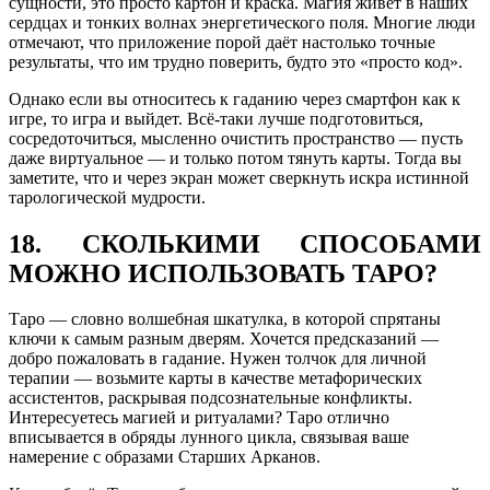
сущности, это просто картон и краска. Магия живёт в наших
сердцах и тонких волнах энергетического поля. Многие люди
отмечают, что приложение порой даёт настолько точные
результаты, что им трудно поверить, будто это «просто код».
Однако если вы относитесь к гаданию через смартфон как к
игре, то игра и выйдет. Всё-таки лучше подготовиться,
сосредоточиться, мысленно очистить пространство — пусть
даже виртуальное — и только потом тянуть карты. Тогда вы
заметите, что и через экран может сверкнуть искра истинной
тарологической мудрости.
18. СКОЛЬКИМИ СПОСОБАМИ
МОЖНО ИСПОЛЬЗОВАТЬ ТАРО?
Таро — словно волшебная шкатулка, в которой спрятаны
ключи к самым разным дверям. Хочется предсказаний —
добро пожаловать в гадание. Нужен толчок для личной
терапии — возьмите карты в качестве метафорических
ассистентов, раскрывая подсознательные конфликты.
Интересуетесь магией и ритуалами? Таро отлично
вписывается в обряды лунного цикла, связывая ваше
намерение с образами Старших Арканов.