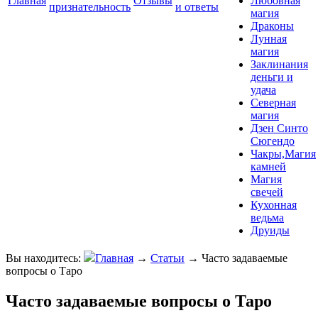
Главная
Отзывы
Любовная
признательность
и ответы
магия
Драконы
Лунная
магия
Заклинания
деньги и
удача
Северная
магия
Дзен Синто
Сюгендо
Чакры,Магия
камней
Магия
свечей
Кухонная
ведьма
Друиды
Вы находитесь:
Главная
→
Статьи
→
Часто задаваемые
вопросы о Таро
Часто задаваемые вопросы о Таро