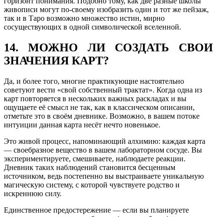
горизонт понимания. Подобно тому, как две разные школы
живописи могут по-своему изобразить один и тот же пейзаж,
так и в Таро возможно множество истин, мирно
сосуществующих в одной символической вселенной.
14. МОЖНО ЛИ СОЗДАТЬ СВОИ
ЗНАЧЕНИЯ КАРТ?
Да, и более того, многие практикующие настоятельно
советуют вести «свой собственный трактат». Когда одна из
карт повторяется в нескольких важных раскладах и вы
ощущаете её смысл не так, как в классическом описании,
отметьте это в своём дневнике. Возможно, в вашем потоке
интуиции данная карта несёт нечто новенькое.
Это живой процесс, напоминающий алхимию: каждая карта
— своебразное вещество в вашем лабораторном сосуде. Вы
экспериментируете, смешиваете, наблюдаете реакции.
Дневник таких наблюдений становится бесценным
источником, ведь постепенно вы выстраиваете уникальную
магическую систему, с которой чувствуете родство и
искреннюю силу.
Единственное предостережение — если вы планируете