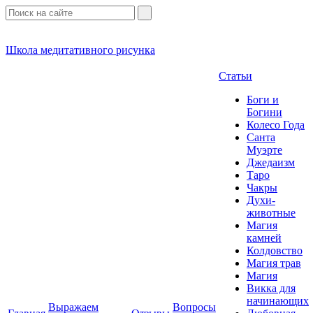
Школа медитативного рисунка
Статьи
Боги и
Богини
Колесо Года
Санта
Муэрте
Джедаизм
Таро
Чакры
Духи-
животные
Магия
камней
Колдовство
Магия трав
Магия
Викка для
начинающих
Выражаем
Вопросы