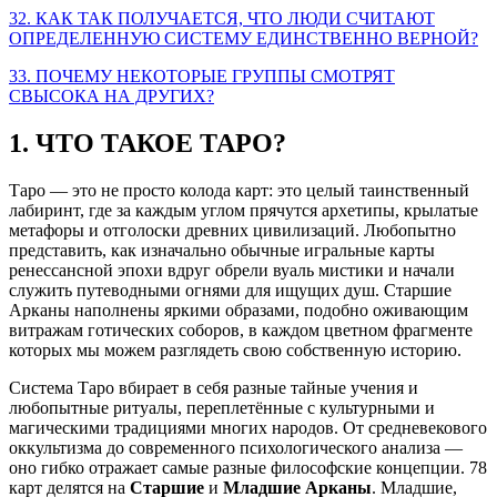
32. КАК ТАК ПОЛУЧАЕТСЯ, ЧТО ЛЮДИ СЧИТАЮТ
ОПРЕДЕЛЕННУЮ СИСТЕМУ ЕДИНСТВЕННО ВЕРНОЙ?
33. ПОЧЕМУ НЕКОТОРЫЕ ГРУППЫ СМОТРЯТ
СВЫСОКА НА ДРУГИХ?
1. ЧТО ТАКОЕ ТАРО?
Таро — это не просто колода карт: это целый таинственный
лабиринт, где за каждым углом прячутся архетипы, крылатые
метафоры и отголоски древних цивилизаций. Любопытно
представить, как изначально обычные игральные карты
ренессансной эпохи вдруг обрели вуаль мистики и начали
служить путеводными огнями для ищущих душ. Старшие
Арканы наполнены яркими образами, подобно оживающим
витражам готических соборов, в каждом цветном фрагменте
которых мы можем разглядеть свою собственную историю.
Система Таро вбирает в себя разные тайные учения и
любопытные ритуалы, переплетённые с культурными и
магическими традициями многих народов. От средневекового
оккультизма до современного психологического анализа —
оно гибко отражает самые разные философские концепции. 78
карт делятся на
Старшие
и
Младшие Арканы
. Младшие,