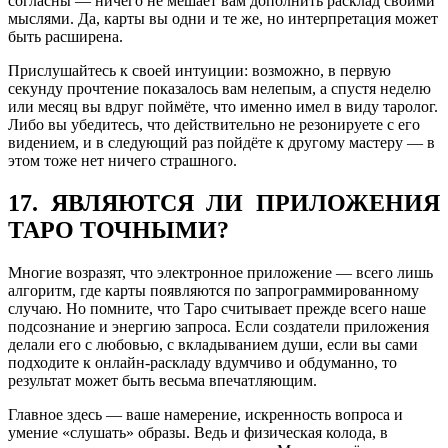
согласны — ничего не мешает вам дополнить расклад своими
мыслями. Да, карты вы одни и те же, но интерпретация может
быть расширена.
Прислушайтесь к своей интуиции: возможно, в первую
секунду прочтение показалось вам нелепым, а спустя неделю
или месяц вы вдруг поймёте, что именно имел в виду таролог.
Либо вы убедитесь, что действительно не резонируете с его
видением, и в следующий раз пойдёте к другому мастеру — в
этом тоже нет ничего страшного.
17. ЯВЛЯЮТСЯ ЛИ ПРИЛОЖЕНИЯ
ТАРО ТОЧНЫМИ?
Многие возразят, что электронное приложение — всего лишь
алгоритм, где карты появляются по запрограммированному
случаю. Но помните, что Таро считывает прежде всего наше
подсознание и энергию запроса. Если создатели приложения
делали его с любовью, с вкладыванием души, если вы сами
подходите к онлайн-раскладу вдумчиво и обдуманно, то
результат может быть весьма впечатляющим.
Главное здесь — ваше намерение, искренность вопроса и
умение «слушать» образы. Ведь и физическая колода, в