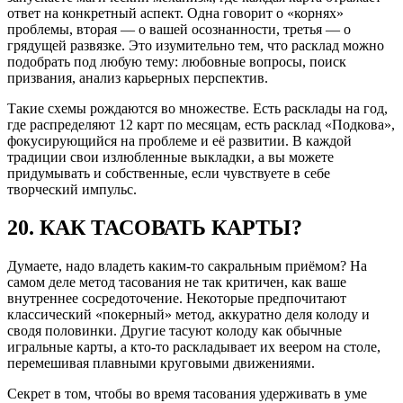
ответ на конкретный аспект. Одна говорит о «корнях»
проблемы, вторая — о вашей осознанности, третья — о
грядущей развязке. Это изумительно тем, что расклад можно
подобрать под любую тему: любовные вопросы, поиск
призвания, анализ карьерных перспектив.
Такие схемы рождаются во множестве. Есть расклады на год,
где распределяют 12 карт по месяцам, есть расклад «Подкова»,
фокусирующийся на проблеме и её развитии. В каждой
традиции свои излюбленные выкладки, а вы можете
придумывать и собственные, если чувствуете в себе
творческий импульс.
20. КАК ТАСОВАТЬ КАРТЫ?
Думаете, надо владеть каким-то сакральным приёмом? На
самом деле метод тасования не так критичен, как ваше
внутреннее сосредоточение. Некоторые предпочитают
классический «покерный» метод, аккуратно деля колоду и
сводя половинки. Другие тасуют колоду как обычные
игральные карты, а кто-то раскладывает их веером на столе,
перемешивая плавными круговыми движениями.
Секрет в том, чтобы во время тасования удерживать в уме