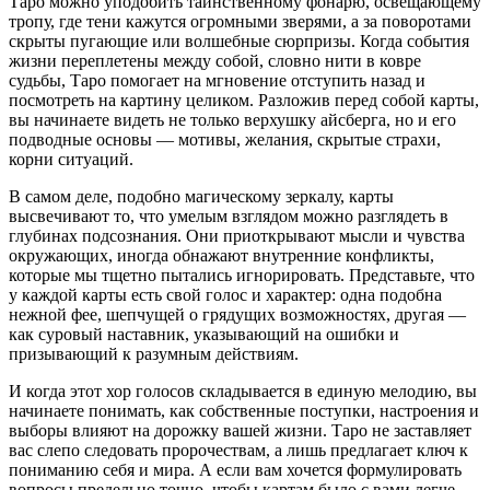
Таро можно уподобить таинственному фонарю, освещающему
тропу, где тени кажутся огромными зверями, а за поворотами
скрыты пугающие или волшебные сюрпризы. Когда события
жизни переплетены между собой, словно нити в ковре
судьбы, Таро помогает на мгновение отступить назад и
посмотреть на картину целиком. Разложив перед собой карты,
вы начинаете видеть не только верхушку айсберга, но и его
подводные основы — мотивы, желания, скрытые страхи,
корни ситуаций.
В самом деле, подобно магическому зеркалу, карты
высвечивают то, что умелым взглядом можно разглядеть в
глубинах подсознания. Они приоткрывают мысли и чувства
окружающих, иногда обнажают внутренние конфликты,
которые мы тщетно пытались игнорировать. Представьте, что
у каждой карты есть свой голос и характер: одна подобна
нежной фее, шепчущей о грядущих возможностях, другая —
как суровый наставник, указывающий на ошибки и
призывающий к разумным действиям.
И когда этот хор голосов складывается в единую мелодию, вы
начинаете понимать, как собственные поступки, настроения и
выборы влияют на дорожку вашей жизни. Таро не заставляет
вас слепо следовать пророчествам, а лишь предлагает ключ к
пониманию себя и мира. А если вам хочется формулировать
вопросы предельно точно, чтобы картам было с вами легче