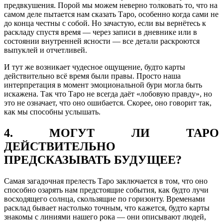
предвкушения. Порой мы можем неверно толковать то, что на
самом деле пытается нам сказать Таро, особенно когда сами не
до конца честны с собой. Но зачастую, если вы вернётесь к
раскладу спустя время — через записи в дневнике или в
состоянии внутренней ясности — все детали раскроются
выпуклей и отчетливей.
И тут же возникает чудесное ощущение, будто карты
действительно всё время были правы. Просто наша
интерпретация в момент эмоциональной бури могла быть
искажена. Так что Таро не всегда даёт «лобовую правду», но
это не означает, что оно ошибается. Скорее, оно говорит так,
как мы способны услышать.
4. МОГУТ ЛИ ТАРО
ДЕЙСТВИТЕЛЬНО
ПРЕДСКАЗЫВАТЬ БУДУЩЕЕ?
Самая загадочная прелесть Таро заключается в том, что оно
способно озарять нам предстоящие события, как будто лучи
восходящего солнца, скользящие по горизонту. Временами
расклад бывает настолько точным, что кажется, будто карты
знакомы с линиями нашего рока — они описывают людей,