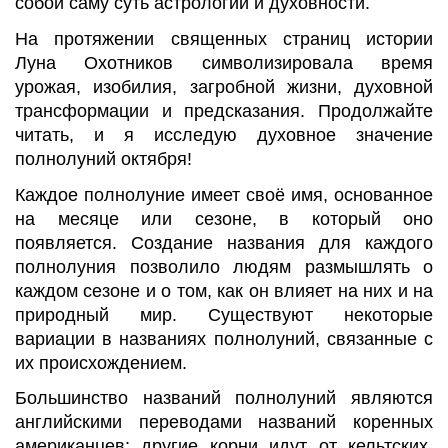
собой саму суть астрологии и духовности.
На протяжении священных страниц истории
Луна Охотников символизировала время
урожая, изобилия, загробной жизни, духовной
трансформации и предсказания. Продолжайте
читать, и я исследую духовное значение
полнолуний октября!
Каждое полнолуние имеет своё имя, основанное
на месяце или сезоне, в который оно
появляется. Создание названия для каждого
полнолуния позволило людям размышлять о
каждом сезоне и о том, как он влияет на них и на
природный мир. Существуют некоторые
вариации в названиях полнолуний, связанные с
их происхождением.
Большинство названий полнолуний являются
английскими переводами названий коренных
американцев; другие корни идут от кельтских,