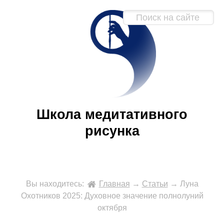
Школа медитативного
рисунка
Вы находитесь:
Главная
→
Статьи
→
Луна
Охотников 2025: Духовное значение полнолуний
октября