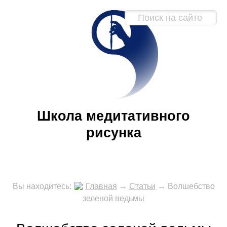
Школа медитативного
рисунка
Вы находитесь:
Главная
→
Статьи
→
Волшебство
зеленой ведьмы