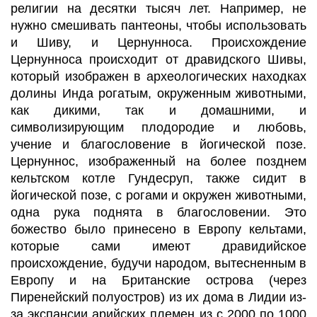
религии на десятки тысяч лет. Например, не
нужно смешивать пантеоны, чтобы использовать
и Шиву, и Цернунноса. Происхождение
Цернунноса происходит от дравидского Шивы,
который изображен в археологических находках
долины Инда рогатым, окруженным животными,
как дикими, так и домашними, и
символизирующим плодородие и любовь,
учение и благословение в йогической позе.
Цернуннос, изображенный на более позднем
кельтском котле Гундесруп, также сидит в
йогической позе, с рогами и окружен животными,
одна рука поднята в благословении. Это
божество было принесено в Европу кельтами,
которые сами имеют дравидийское
происхождение, будучи народом, вытесненным в
Европу и на Британские острова (через
Пиренейский полуостров) из их дома в Лидии из-
за экспансии арийских племен из с 2000 по 1000