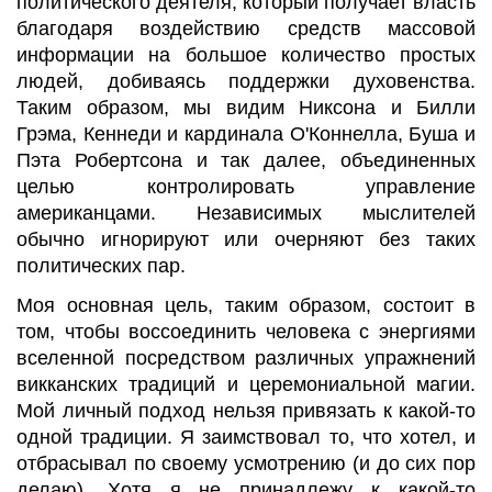
политического деятеля, который получает власть
благодаря воздействию средств массовой
информации на большое количество простых
людей, добиваясь поддержки духовенства.
Таким образом, мы видим Никсона и Билли
Грэма, Кеннеди и кардинала О'
Коннелла
, Буша и
Пэта
Робертсона
и так далее, объединенных
целью контролировать управление
американцами. Независимых мыслителей
обычно игнорируют или очерняют без таких
политических пар.
Моя основная цель, таким образом, состоит в
том, чтобы воссоединить человека с энергиями
вселенной посредством различных упражнений
викканских
традиций и церемониальной магии.
Мой личный подход нельзя привязать к какой-то
одной традиции. Я заимствовал то, что хотел, и
отбрасывал по своему усмотрению (и до сих пор
делаю). Хотя я не принадлежу к какой-то