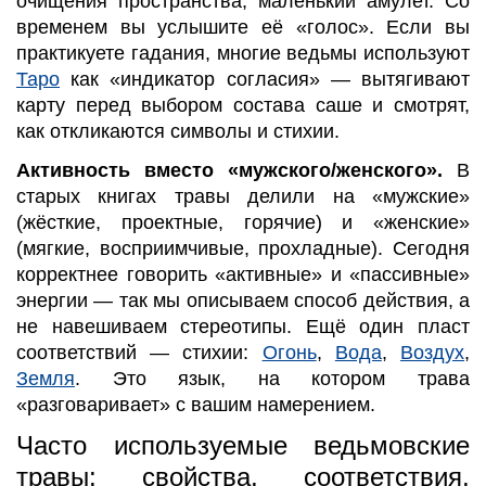
очищения пространства, маленький амулет. Со
временем вы услышите её «голос». Если вы
практикуете гадания, многие ведьмы используют
Таро
как «индикатор согласия» — вытягивают
карту перед выбором состава саше и смотрят,
как откликаются символы и стихии.
Активность вместо «мужского/женского».
В
старых книгах травы делили на «мужские»
(жёсткие, проектные, горячие) и «женские»
(мягкие, восприимчивые, прохладные). Сегодня
корректнее говорить «активные» и «пассивные»
энергии — так мы описываем способ действия, а
не навешиваем стереотипы. Ещё один пласт
соответствий — стихии:
Огонь
,
Вода
,
Воздух
,
Земля
. Это язык, на котором трава
«разговаривает» с вашим намерением.
Часто используемые ведьмовские
травы: свойства, соответствия,