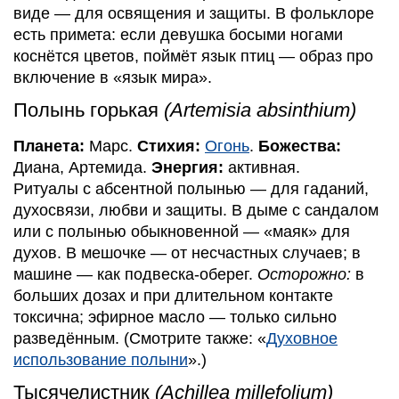
виде — для освящения и защиты. В фольклоре
есть примета: если девушка босыми ногами
коснётся цветов, поймёт язык птиц — образ про
включение в «язык мира».
Полынь горькая
(Artemisia absinthium)
Планета:
Марс.
Стихия:
Огонь
.
Божества:
Диана, Артемида.
Энергия:
активная.
Ритуалы с абсентной полынью — для гаданий,
духосвязи, любви и защиты. В дыме с сандалом
или с полынью обыкновенной — «маяк» для
духов. В мешочке — от несчастных случаев; в
машине — как подвеска-оберег.
Осторожно:
в
больших дозах и при длительном контакте
токсична; эфирное масло — только сильно
разведённым. (Смотрите также: «
Духовное
использование полыни
».)
Тысячелистник
(Achillea millefolium)