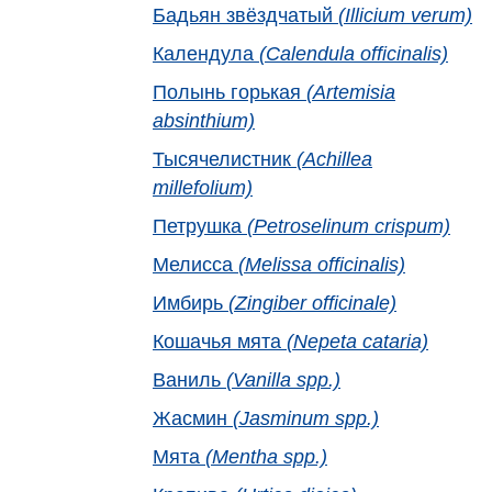
Бадьян звёздчатый
(Illicium verum)
Календула
(Calendula officinalis)
Полынь горькая
(Artemisia
absinthium)
Тысячелистник
(Achillea
millefolium)
Петрушка
(Petroselinum crispum)
Мелисса
(Melissa officinalis)
Имбирь
(Zingiber officinale)
Кошачья мята
(Nepeta cataria)
Ваниль
(Vanilla spp.)
Жасмин
(Jasminum spp.)
Мята
(Mentha spp.)