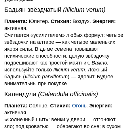
Бадьян звёздчатый
(Illicium verum)
Планета:
Юпитер.
Стихия:
Воздух.
Энергия:
активная.
Считается «усилителем» любых формул: четыре
звёздочки на алтаре — как четыре маленьких
якоря силы. В дыме семена повышают
психические способности; целую звёздочку
подвешивают как простой маятник.
Важно:
используйте только
Illicium verum
. Ложный
бадьян (
Illicium parviflorum
) — ядовит. Будьте
внимательны при покупке.
Календула
(Calendula officinalis)
Планета:
Солнце.
Стихия:
Огонь
.
Энергия:
активная.
«Солнечный щит»: венки у двери — отгоняют
зло; под кроватью — оберегают во сне; в сухом