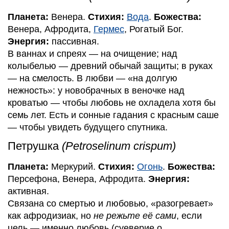
Планета:
Венера.
Стихия:
Вода
.
Божества:
Венера, Афродита,
Гермес
, Рогатый Бог.
Энергия:
пассивная.
В ваннах и спреях — на очищение; над
колыбелью — древний обычай защиты; в руках
— на смелость. В любви — «на долгую
нежность»: у новобрачных в веночке над
кроватью — чтобы любовь не охладела хотя бы
семь лет. Есть и сонные гадания с красным саше
— чтобы увидеть будущего спутника.
Петрушка
(Petroselinum crispum)
Планета:
Меркурий.
Стихия:
Огонь
.
Божества:
Персефона, Венера, Афродита.
Энергия:
активная.
Связана со смертью и любовью, «разогревает»
как афродизиак, но
не режьте её сами
, если
цель — именно любовь (суеверие о