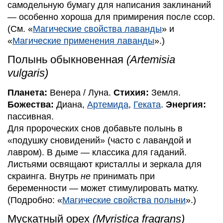
самодельную бумагу для написания заклинаний
— особенно хороша для примирения после ссор.
(См. «
Магические свойства лаванды
» и
«
Магические применения лаванды
».)
Полынь обыкновенная
(Artemisia
vulgaris)
Планета:
Венера / Луна.
Стихия:
Земля.
Божества:
Диана,
Артемида
,
Геката
.
Энергия:
пассивная.
Для пророческих снов добавьте полынь в
«подушку сновидений» (часто с лавандой и
лавром). В дыме — классика для гаданий.
Листьями освящают кристаллы и зеркала для
скраинга. Внутрь
не
принимать при
беременности — может стимулировать матку.
(Подробно: «
Магические свойства полыни
».)
Мускатный орех
(Myristica fragrans)