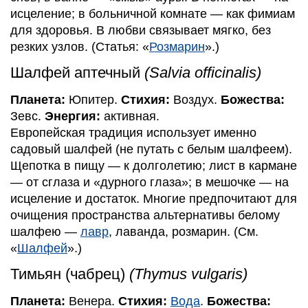
исцеление; в больничной комнате — как фимиам
для здоровья. В любви связывает мягко, без
резких узлов. (Статья: «
Розмарин
».)
Шалфей аптечный
(Salvia officinalis)
Планета:
Юпитер.
Стихия:
Воздух.
Божества:
Зевс.
Энергия:
активная.
Европейская традиция использует именно
садовый шалфей (не путать с белым шалфеем).
Щепотка в пищу — к долголетию; лист в кармане
— от сглаза и «дурного глаза»; в мешочке — на
исцеление и достаток. Многие предпочитают для
очищения пространства альтернативы белому
шалфею —
лавр
, лаванда, розмарин. (См.
«
Шалфей
».)
Тимьян (чабрец)
(Thymus vulgaris)
Планета:
Венера.
Стихия:
Вода
.
Божества: