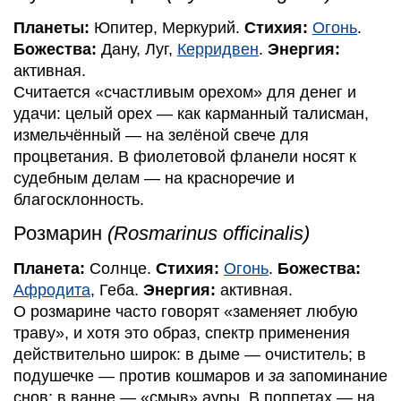
Планеты:
Юпитер, Меркурий.
Стихия:
Огонь
.
Божества:
Дану, Луг,
Керридвен
.
Энергия:
активная.
Считается «счастливым орехом» для денег и
удачи: целый орех — как карманный талисман,
измельчённый — на зелёной свече для
процветания. В фиолетовой фланели носят к
судебным делам — на красноречие и
благосклонность.
Розмарин
(Rosmarinus officinalis)
Планета:
Солнце.
Стихия:
Огонь
.
Божества:
Афродита
, Геба.
Энергия:
активная.
О розмарине часто говорят «заменяет любую
траву», и хотя это образ, спектр применения
действительно широк: в дыме — очиститель; в
подушечке — против кошмаров и
за
запоминание
снов; в ванне — «смыв» ауры. В поппетах — на