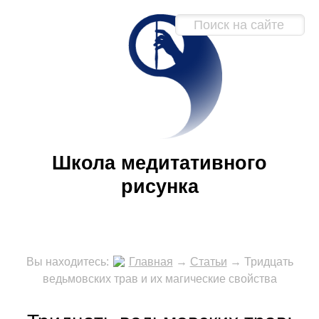
Школа медитативного
рисунка
Вы находитесь:
Главная
→
Статьи
→
Тридцать
ведьмовских трав и их магические свойства