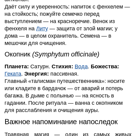
Даёт силу и уверенность: напиток с фенхелем —
на стойкость; пожуйте семечко перед
выступлением — на красноречие. Венок из
фенхеля на
Литу
— защита от злой магии; у
дома — в целом охранитель. Семена — в
мешочки для очищения.
Окопник
(Symphytum officinale)
Планета:
Сатурн.
Стихия:
Вода
.
Божества:
Геката
.
Энергия:
пассивная.
Главный «талисман путешественника»: носите
или кладите в бардачок — от аварий и потерь
багажа. В дыме с полынью — на ясность в
гадании. После ритуала — ванна с окопником
для расслабления и очищения ауры.
Важное напоминание напоследок
Травяная магия — один из самых живых