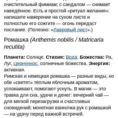
очистительный фимиам; с сандалом — снимает
наведённое. Есть и простой «ритуал желания»:
напишите намерение на сухом листе и
полностью его сожгите — огонь передаст
послание. (Полезно: «
Лавровый лист
».)
Ромашка
(Anthemis nobilis / Matricaria
recutita)
Планета:
Солнце.
Стихия:
Вода
.
Божества:
Ра,
Луг,
Цернуннос
, солнечные божества.
Энергия:
активная.
Римская и немецкая ромашка — разные виды, но
обе «светят» тёплым яблочным ароматом,
успокаивают, помогают уснуть. В магии — это
травка для сна, удачи и денег: вечерний чай —
для мягкой перезагрузки и счастливых
сновидений; монетная ванночка рук с ромашкой
— на удачу перед важной встречей.