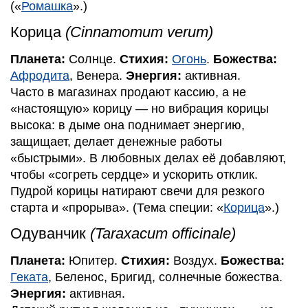
(«
Ромашка
».)
Корица
(Cinnamomum verum)
Планета:
Солнце.
Стихия:
Огонь
.
Божества:
Афродита
, Венера.
Энергия:
активная.
Часто в магазинах продают кассию, а не
«настоящую» корицу — но вибрация корицы
высока: в дыме она поднимает энергию,
защищает, делает денежные работы
«быстрыми». В любовных делах её добавляют,
чтобы «согреть сердце» и ускорить отклик.
Пудрой корицы натирают свечи для резкого
старта и «прорыва». (Тема специи: «
Корица
».)
Одуванчик
(Taraxacum officinale)
Планета:
Юпитер.
Стихия:
Воздух.
Божества:
Геката
, Беленос, Бригид, солнечные божества.
Энергия:
активная.