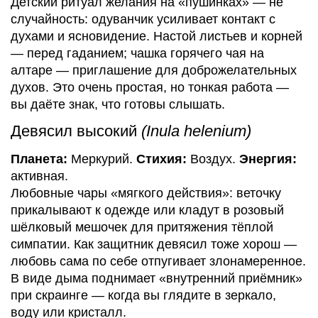
Детский ритуал желания на «пушинках» — не
случайность: одуванчик усиливает контакт с
духами и ясновидение. Настой листьев и корней
— перед гаданием; чашка горячего чая на
алтаре — приглашение для доброжелательных
духов. Это очень простая, но тонкая работа —
вы даёте знак, что готовы слышать.
Девясил высокий
(Inula helenium)
Планета:
Меркурий.
Стихия:
Воздух.
Энергия:
активная.
Любовные чары «мягкого действия»: веточку
прикалывают к одежде или кладут в розовый
шёлковый мешочек для притяжения тёплой
симпатии. Как защитник девясил тоже хорош —
любовь сама по себе отпугивает злонамеренное.
В виде дыма поднимает «внутренний приёмник»
при скраинге — когда вы глядите в зеркало,
воду или кристалл.