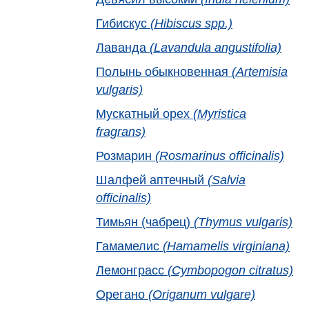
Гибискус
(Hibiscus spp.)
Лаванда
(Lavandula angustifolia)
Полынь обыкновенная
(Artemisia
vulgaris)
Мускатный орех
(Myristica
fragrans)
Розмарин
(Rosmarinus officinalis)
Шалфей аптечный
(Salvia
officinalis)
Тимьян (чабрец)
(Thymus vulgaris)
Гамамелис
(Hamamelis virginiana)
Лемонграсс
(Cymbopogon citratus)
Орегано
(Origanum vulgare)