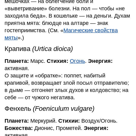
мешочках — на облегчение боли и
«выветривание» болезни. На пол — чтобы «не
заходила беда». В кошельке — на деньги. Духам
приятна мята: блюдце на алтаре — знак
гостеприимства. (См. «
Магические свойства
мяты
».)
Крапива
(Urtica dioica)
Планета:
Марс.
Стихия:
Огонь
.
Энергия:
активная.
О защите и «обратке»: поппет, набитый
крапивой, возвращает злой посыл отправителю;
в дыме — отгоняет злых духов и колдовство; на
себе — от чужого негатива.
Фенхель
(Foeniculum vulgare)
Планета:
Меркурий.
Стихии:
Воздух/Огонь.
Божества:
Дионис, Прометей.
Энергия:
активная.