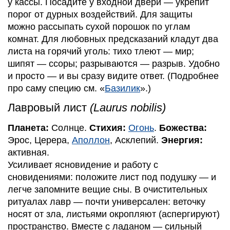
у кассы. Посадите у входной двери — укрепит
порог от дурных воздействий. Для защиты
можно рассыпать сухой порошок по углам
комнат. Для любовных предсказаний кладут два
листа на горячий уголь: тихо тлеют — мир;
шипят — ссоры; разрываются — разрыв. Удобно
и просто — и вы сразу видите ответ. (Подробнее
про саму специю см. «
Базилик
».)
Лавровый лист
(Laurus nobilis)
Планета:
Солнце.
Стихия:
Огонь
.
Божества:
Эрос, Церера,
Аполлон
, Асклепий.
Энергия:
активная.
Усиливает ясновидение и работу с
сновидениями: положите лист под подушку — и
легче запомните вещие сны. В очистительных
ритуалах лавр — почти универсален: веточку
носят от зла, листьями окропляют (аспергируют)
пространство. Вместе с ладаном — сильный