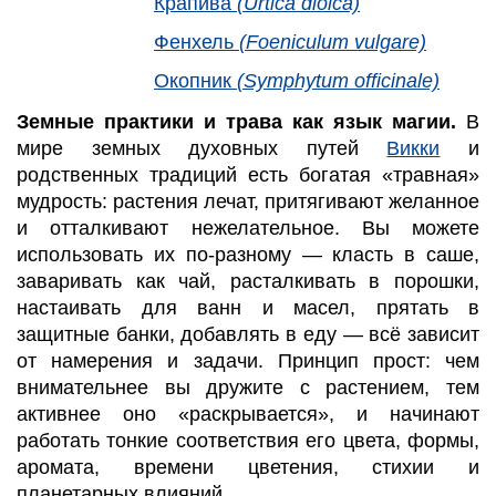
Крапива
(Urtica dioica)
Фенхель
(Foeniculum vulgare)
Окопник
(Symphytum officinale)
Земные практики и трава как язык магии.
В
мире земных духовных путей
Викки
и
родственных традиций есть богатая «травная»
мудрость: растения лечат, притягивают желанное
и отталкивают нежелательное. Вы можете
использовать их по-разному — класть в саше,
заваривать как чай, расталкивать в порошки,
настаивать для ванн и масел, прятать в
защитные банки, добавлять в еду — всё зависит
от намерения и задачи. Принцип прост: чем
внимательнее вы дружите с растением, тем
активнее оно «раскрывается», и начинают
работать тонкие соответствия его цвета, формы,
аромата, времени цветения, стихии и
планетарных влияний.